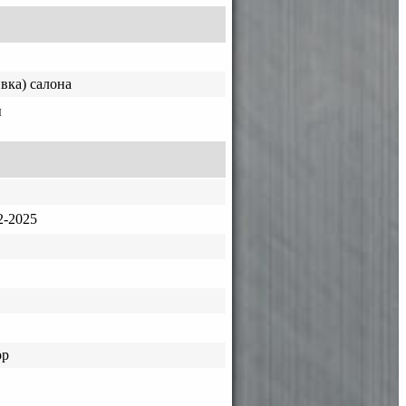
вка) салона
ы
-2025
ор