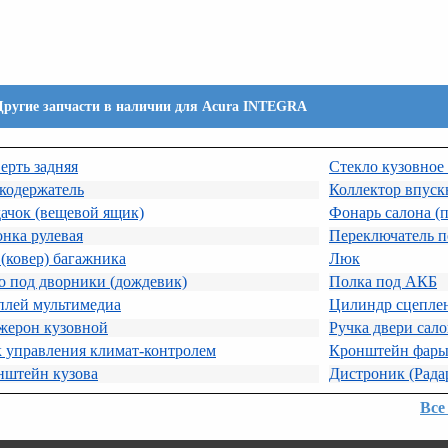
Другие запчасти в наличии для Acura INTEGRA
ерть задняя
Стекло кузовное
кодержатель
Коллектор впуск
ачок (вещевой ящик)
Фонарь салона (
нка рулевая
Переключатель по
(ковер) багажника
Люк
о под дворники (дождевик)
Полка под АКБ
плей мультимедиа
Цилиндр сцепле
жерон кузовной
Ручка двери сал
 управления климат-контролем
Кронштейн фар
нштейн кузова
Дистроник (Рада
Все