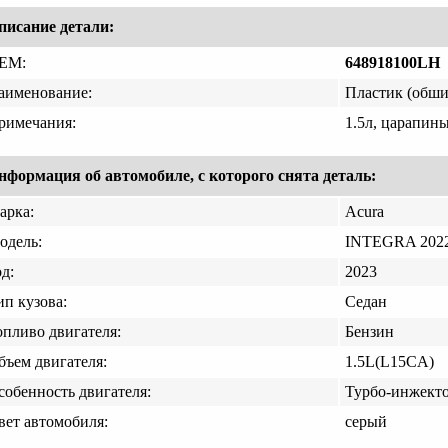
писание детали:
EM:
648918100LH
аименование:
Пластик (обши
римечания:
1.5л, царапин
нформация об автомобиле, с которого снята деталь:
арка:
Acura
одель:
INTEGRA 2022
д:
2023
ип кузова:
Седан
опливо двигателя:
Бензин
бъем двигателя:
1.5L(L15CA)
собенность двигателя:
Турбо-инжект
вет автомобиля:
серый