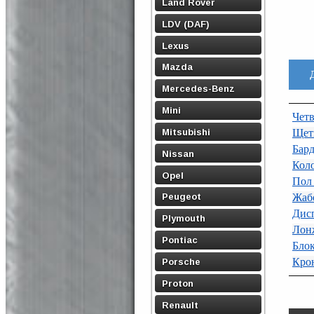
Land Rover
LDV (DAF)
Lexus
Mazda
Mercedes-Benz
Mini
Четв
Mitsubishi
Щет
Бард
Nissan
Коло
Opel
Пол 
Жаб
Peugeot
Дис
Plymouth
Лон
Pontiac
Блок
Кро
Porsche
Proton
Renault