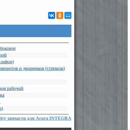
 боковое
ной
плафон)
воротов и дворников (стрекоза)
ния рабочий
она
ы
р)
 б/у запчасти для Acura INTEGRA