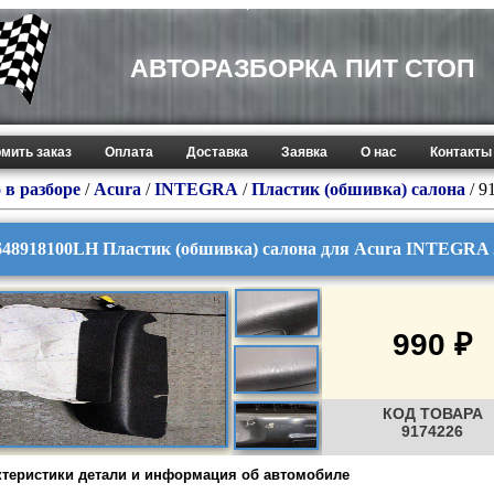
АВТОРАЗБОРКА ПИТ СТОП
мить заказ
Оплата
Доставка
Заявка
О нас
Контакты
 в разборе
/
Acura
/
INTEGRA
/
Пластик (обшивка) салона
/ 9
648918100LH Пластик (обшивка) салона для Acura INTEGRA 
990 ₽
КОД ТОВАРА
9174226
ктеристики детали и информация об автомобиле