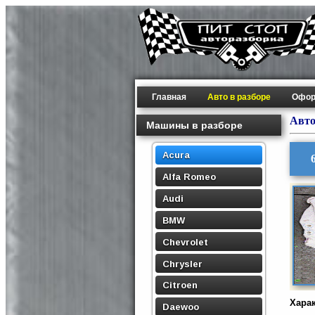
Главная
Авто в разборе
Офор
Авто
Машины в разборе
Acura
Alfa Romeo
Audi
BMW
Chevrolet
Chrysler
Citroen
Хара
Daewoo