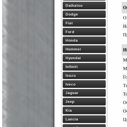
Daihatsu
О
Dodge
O
Fiat
Н
Ford
П
Honda
Hummer
И
Hyundai
М
Infiniti
М
Isuzu
Го
Iveco
Т
Jaguar
Т
Jeep
О
Kia
О
Lancia
Ц