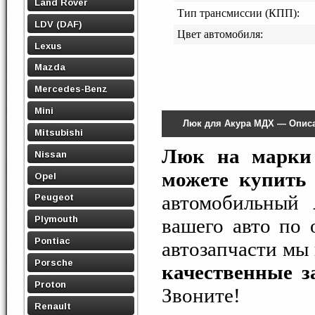
Land Rover
Тип трансмиссии (КПП):
LDV (DAF)
Цвет автомобиля:
Lexus
Mazda
Mercedes-Benz
Mini
Люк для Акура МДХ — Опис
Mitsubishi
Люк на марки
Nissan
можете купить 
Opel
автомобильный
Peugeot
Plymouth
вашего авто по 
Pontiac
автозапчасти мы
Porsche
качественные з
Proton
Звоните!
Renault