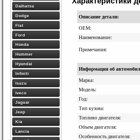
Характеристики 
Daihatsu
Dodge
Описание детали:
Fiat
OEM:
Ford
Наименование:
Honda
Примечания:
Hummer
Hyundai
Информация об автомобиле,
Infiniti
Марка:
Isuzu
Модель:
Iveco
Год:
Jaguar
Тип кузова:
Jeep
Топливо двигателя:
Kia
Объем двигателя:
Lancia
Особенность двигателя: