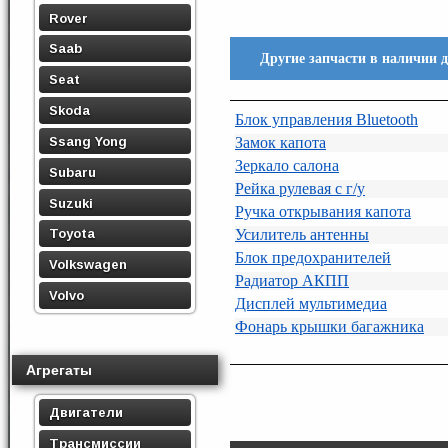
Rover
Saab
Другие запчасти в наличии 
Seat
Skoda
Блок управления Bluetooth
Ssang Yong
Замок капота
Зеркало салона
Subaru
Рейка рулевая с г/у
Suzuki
Ручка открывания капота
Усилитель антенны
Toyota
Блок предохранителей
Volkswagen
Радиатор АКПП
Volvo
Дисплей мультимедиа
Фонарь крышки багажника
Агрегаты
Двигатели
Трансмиссии