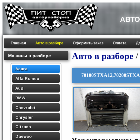
АВТО
Главная
Авто в разборе
Оформить заказ
Оплата
Д
Авто в разборе
Машины в разборе
Acura
70100STXA12,70200STXA
Alfa Romeo
Audi
BMW
Chevrolet
Chrysler
Citroen
Daewoo