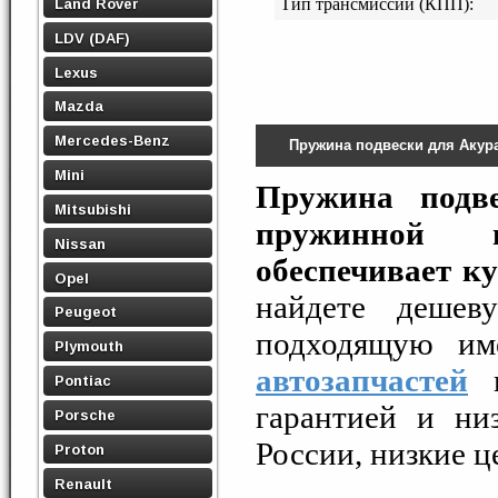
Land Rover
Тип трансмиссии (КПП):
LDV (DAF)
Lexus
Mazda
Mercedes-Benz
Пружина подвески для Акур
Mini
Пружина подв
Mitsubishi
пружинной п
Nissan
обеспечивает к
Opel
найдете деше
Peugeot
подходящую им
Plymouth
автозапчастей
н
Pontiac
гарантией и ни
Porsche
России, низкие ц
Proton
Renault