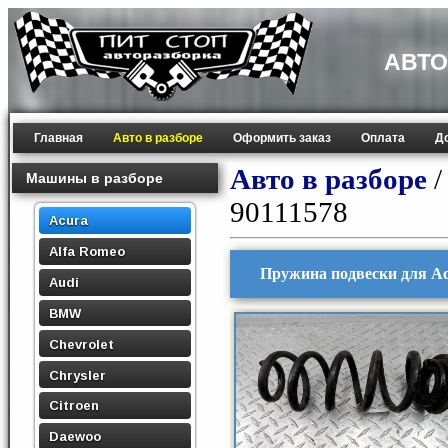
АВТО
Главная
Авто в разборе
Оформить заказ
Оплата
Д
Авто в разборе
Машины в разборе
90111578
Acura
Alfa Romeo
Пружина подвески для Ac
Audi
BMW
Chevrolet
Chrysler
Citroen
Daewoo