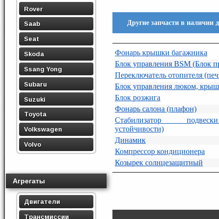
Rover
Другие запчасти в наличии 
Saab
Seat
Фонарь крышки багажника
Skoda
Блок управления BSM (Блок п
Ssang Yong
Переключатель отопителя (печ
Subaru
Блок управления люком, кры
Блок розжига
Suzuki
Фонарь салона (плафон)
Toyota
Стабилизатор подвеск
устойчивости)
Volkswagen
Динамик
Volvo
Компрессор кондиционера
Козырек солнцезащитный
Агрегаты
Двигатели
Трансмиссии