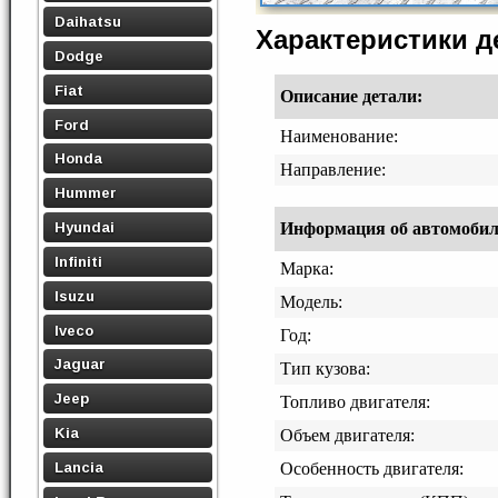
Daihatsu
Характеристики 
Dodge
Fiat
Описание детали:
Ford
Наименование:
Honda
Направление:
Hummer
Hyundai
Информация об автомобиле,
Infiniti
Марка:
Isuzu
Модель:
Iveco
Год:
Jaguar
Тип кузова:
Jeep
Топливо двигателя:
Kia
Объем двигателя:
Lancia
Особенность двигателя: