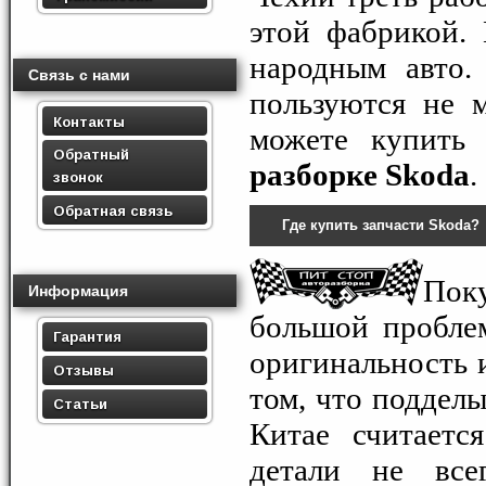
этой фабрикой.
народным авто
Связь с нами
пользуются не 
Контакты
можете купить 
Обратный
разборке Skoda
.
звонок
Обратная связь
Где купить запчасти Skoda?
По
Информация
большой проблем
Гарантия
оригинальность и
Отзывы
том, что подделы
Статьи
Китае считаетс
детали не всег