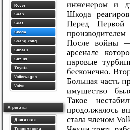
инженером и д
Rover
Шкода реагиров
Saab
Перед Первой
Seat
производителем
Skoda
После войны —
Ssang Yong
арсенале котор
Subaru
Suzuki
паровые турбин
Toyota
бесконечно. Вто
Volkswagen
Большая часть пр
Volvo
имущество было
Такое нестаби
Агрегаты
продолжалось вп
стала членом Vol
Двигатели
Чехии треть раб
Трансмиссии