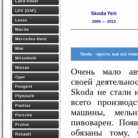
Land Rover
LDV (DAF)
Skoda Yeti
Lexus
2009 — 2013
Mazda
Mercedes-Benz
Mini
Skoda – просто, как всё гени
Mitsubishi
Nissan
Очень мало авт
Opel
своей деятельно
Peugeot
Skoda не стали 
Plymouth
всего производ
Pontiac
машины, мель
Porsche
пивоварен. Поя
Proton
обязаны тому,
Renault