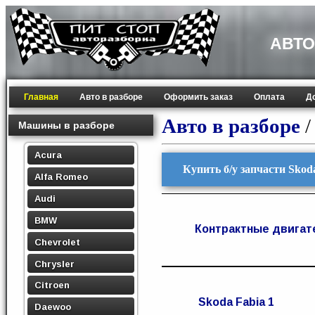
АВТО
Главная
Авто в разборе
Оформить заказ
Оплата
Д
Авто в разборе
Машины в разборе
Acura
Купить б/у запчасти Skod
Alfa Romeo
Audi
BMW
Контрактные двигат
Chevrolet
Chrysler
Citroen
Skoda Fabia 1
Daewoo