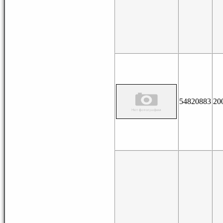
54820883
20