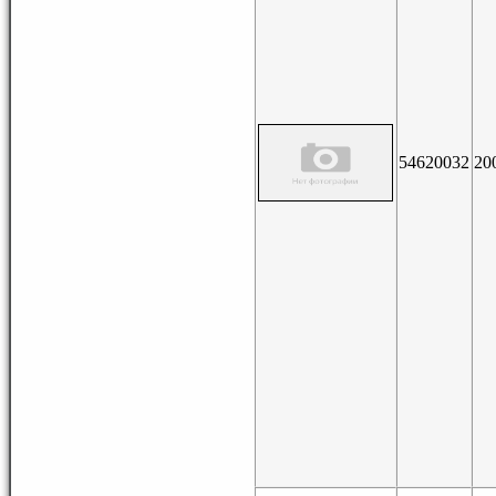
54620032
20