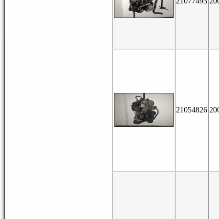
21077493
20
21054826
20