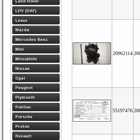
Land Rover
LDV (DAF)
Lexus
Mazda
Mercedes-Benz
Mini
20962114
20
Mitsubishi
Nissan
Opel
Peugeot
Plymouth
Pontiac
55197476
20
Porsche
Proton
Renault