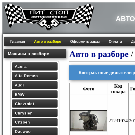
АВТО
Главная
Авто в разборе
Оформить заказ
Оплата
Д
Авто в разборе
Машины в разборе
Acura
Контрактные двигатели д
Alfa Romeo
Audi
Код
Фото
Г
товара
BMW
Chevrolet
Chrysler
21231974
20
Citroen
Daewoo