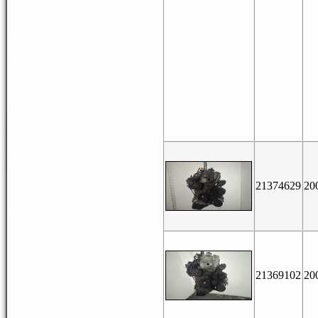
21374629
20
21369102
20