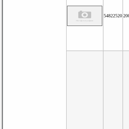
54822520
20