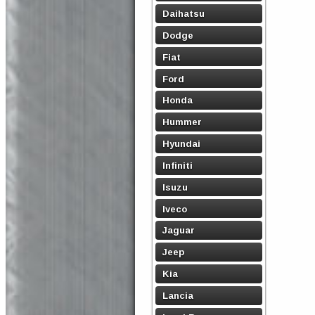
Daihatsu
Dodge
Fiat
Ford
Honda
Hummer
Hyundai
Infiniti
Isuzu
Iveco
Jaguar
Jeep
Kia
Lancia