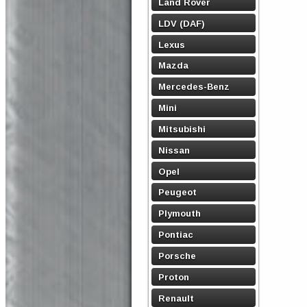
Land Rover
LDV (DAF)
Lexus
Mazda
Mercedes-Benz
Mini
Mitsubishi
Nissan
Opel
Peugeot
Plymouth
Pontiac
Porsche
Proton
Renault