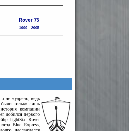
Rover 75
1999 - 2005
о и не мудрено, ведь
 были только лишь
 история компании
er добился первого
hp LightSix. Rover
оезд Blue Express,
долго наслаждался