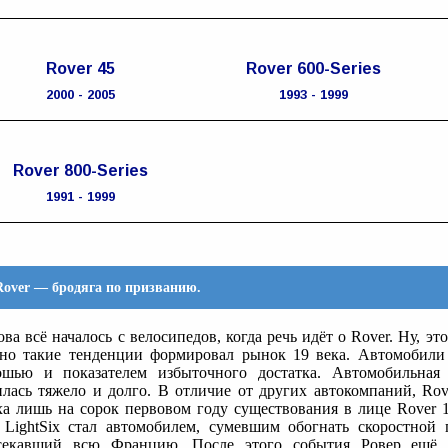
Rover 45
Rover 600-Series
2000 - 2005
1993 - 1999
Rover 800-Series
1991 - 1999
Rover — бродяга по призванию.
ва всё началось с велосипедов, когда речь идёт о Rover. Ну, эт
но такие тенденции формировал рынок 19 века. Автомобили
ошью и показателем избыточного достатка. Автомобильная
илась тяжело и долго. В отличие от других автокомпаний, Rov
ха лишь на сорок первовом году существования в лице Rover 16
 LightSix стал автомобилем, сумевшим обогнать скоростной п
секавший всю Францию. После этого события Ровер ещё 