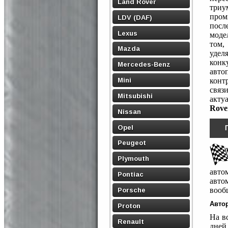
Land Rover
триу
пром
LDV (DAF)
посл
Lexus
моде
том,
Mazda
удел
конк
Mercedes-Benz
авто
Mini
конт
связ
Mitsubishi
акту
Rove
Nissan
Opel
Peugeot
Plymouth
авто
Pontiac
авто
вооб
Porsche
Автор
Proton
На в
Renault
дней