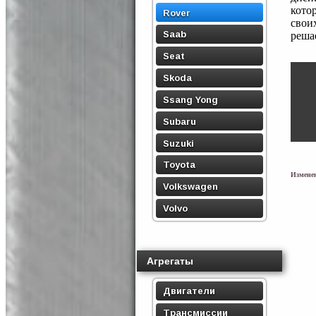
кото
Rover
свои
Saab
решае
Seat
Skoda
Ssang Yong
Subaru
Suzuki
Toyota
Изменен
Volkswagen
Volvo
Агрегаты
Двигатели
Трансмиссии