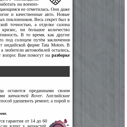
аботать на военно-
дающимся не отметилась. Они даже
рогие и качественные авто. Новые
ых поклонников. Весь секрет был в
кой точностью, а отделке салона
 кризис, ни большое количество
ивность. В то время, как другие
сто под солнцем путём заключения
т индийской фирме Tata Motors. В
, а любители автомобилей остались,
от вопрос Вам помогут на
разборке
нда остаются преданными своим
лями
запчастей Rover
. Английские
пособ удешевить ремонт, а порой и
ver.
ся гарантия от 14 до 60
сли вдруг у запчастей,