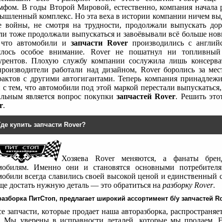
мфом. В годы Второй Мировой, естественно, компания начала р
ышленный комплекс. Но эта веха в истории компании ничем вы
е войны, не смотря на трудности, продолжали выпускать до
ли тоже продолжали выпускаться и завоёвывали всё больше нов
 что автомобили и
запчасти Rover
производились с английс
ялось особое внимание. Rover не пошатнул ни топливный
урентов. Плохую службу компании сослужила лишь консерват
производители работали над дизайном, Rover боролись за ме
рактов с другими автогигантами. Теперь компания принадлежи
и с тем, что автомобили под этой маркой перестали выпускаться
альным является вопрос покупки
запчастей Rover
. Решить эт
r
.
Где купить запчасти Rover?
Хозяева Rover меняются, а фанаты бре
мобилям. Именно они и становятся основными потребите
мобили всегда славились своей высокой ценой и единственный с
ще достать нужную деталь — это обратиться на
разборку Rover
.
азборка ПитСтоп, предлагает широкий ассортимент б/у запчастей Ro
се запчасти, которые продает наша авторазборка, распространяет
. Мы уверены в исправности деталей, которые мы продаем. Е