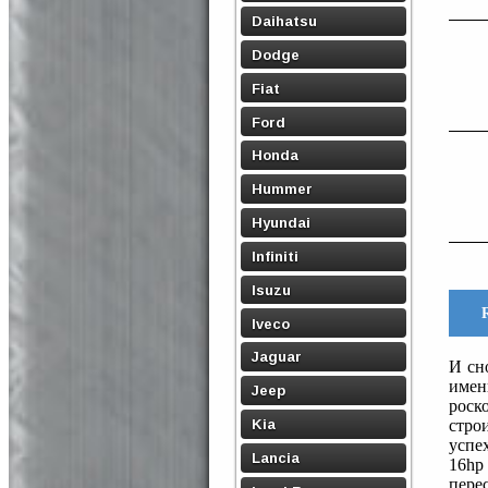
Daihatsu
Dodge
Fiat
Ford
Honda
Hummer
Hyundai
Infiniti
Isuzu
Iveco
Jaguar
И сно
имен
Jeep
роск
Kia
стро
успе
Lancia
16hp
пере