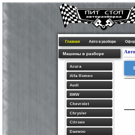
Главная
Авто в разборе
Офор
Авто
Машины в разборе
Acura
Alfa Romeo
Audi
BMW
Chevrolet
Chrysler
Citroen
Daewoo