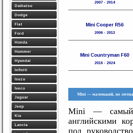
2007 - 2014
Daihatsu
Dodge
Fiat
Mini Сooper R56
2006 - 2013
Ford
Honda
Hummer
Mini Countryman F60
Hyundai
2016 - 2024
Infiniti
Isuzu
Iveco
Mini — маленький, но леген
Jaguar
Jeep
Mini — самый
Kia
английскими ко
Lancia
под руководств