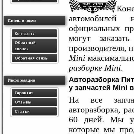
Кон
автомобилей н
Связь с нами
официальных пр
Контакты
могут заказа
Обратный
производителя, н
звонок
Mini
максимально
Обратная связь
разборке Mini
.
Авторазборка Пит
Информация
у запчастей Mini 
Гарантия
На все запча
Отзывы
авторазборка, ра
Статьи
60 дней. Мы ув
которые мы прод