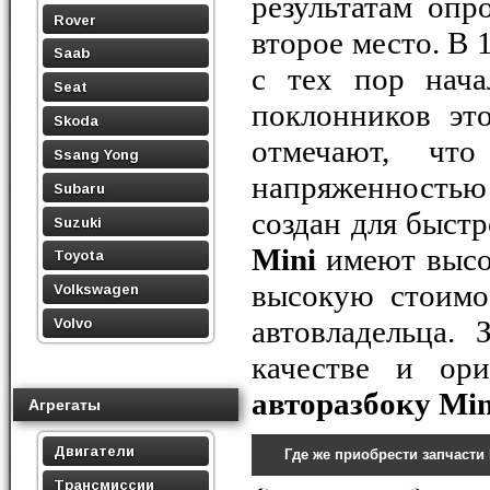
результатам опр
Rover
второе место. В 
Saab
с тех пор нача
Seat
поклонников эт
Skoda
отмечают, чт
Ssang Yong
напряженностью 
Subaru
создан для быст
Suzuki
Mini
имеют высок
Toyota
высокую стоимо
Volkswagen
автовладельца. 
Volvo
качестве и ори
авторазбоку Min
Агрегаты
Двигатели
Где же приобрести запчасти 
Трансмиссии