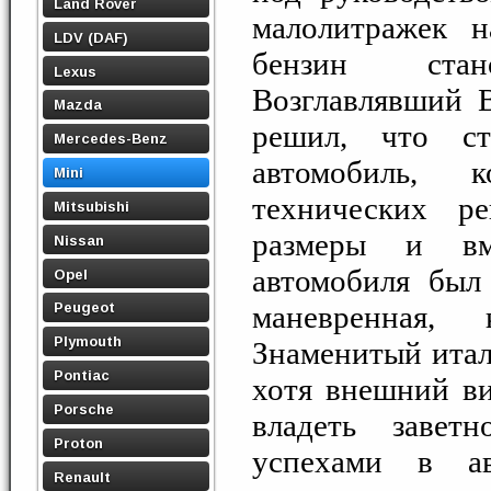
Land Rover
малолитражек н
LDV (DAF)
бензин стан
Lexus
Возглавлявший B
Mazda
решил, что ст
Mercedes-Benz
автомобиль, 
Mini
технических р
Mitsubishi
размеры и вм
Nissan
автомобиля был
Opel
маневренная,
Peugeot
Plymouth
Знаменитый итал
Pontiac
хотя внешний ви
Porsche
владеть завет
Proton
успехами в ав
Renault