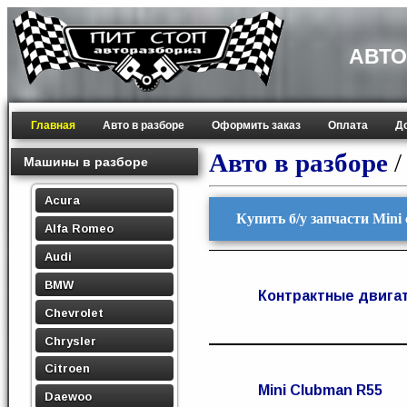
АВТО
Главная
Авто в разборе
Оформить заказ
Оплата
Д
Авто в разборе
Машины в разборе
Acura
Купить б/у запчасти Mini
Alfa Romeo
Audi
BMW
Контрактные двига
Chevrolet
Chrysler
Citroen
Mini Clubman R55
Daewoo