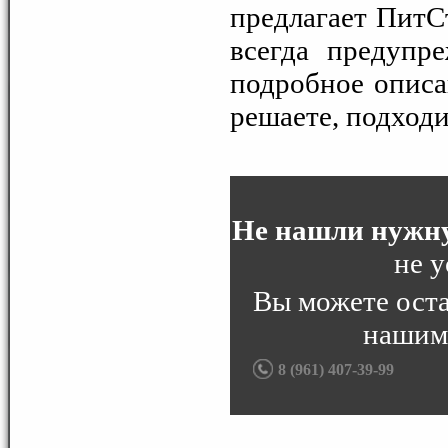
предлагает ПитС
всегда предупр
подробное описа
решаете, подходи
Не нашли нужну
не у
Вы можете ост
нашим
8 (961) 407-39-99