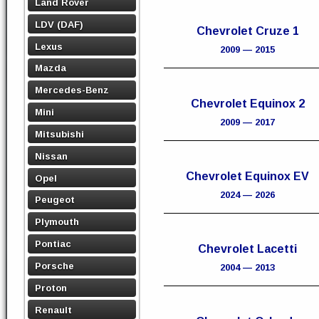
Land Rover
LDV (DAF)
Chevrolet Cruze 1
Lexus
2009 — 2015
Mazda
Mercedes-Benz
Chevrolet Equinox 2
Mini
2009 — 2017
Mitsubishi
Nissan
Chevrolet Equinox EV
Opel
2024 — 2026
Peugeot
Plymouth
Pontiac
Chevrolet Lacetti
Porsche
2004 — 2013
Proton
Renault