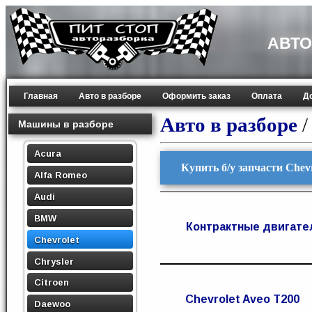
АВТО
Главная
Авто в разборе
Оформить заказ
Оплата
Д
Авто в разборе
Машины в разборе
Acura
Купить б/у запчасти Chevr
Alfa Romeo
Audi
BMW
Контрактные двигате
Chevrolet
Chrysler
Citroen
Сhevrolet Aveo T200
Daewoo