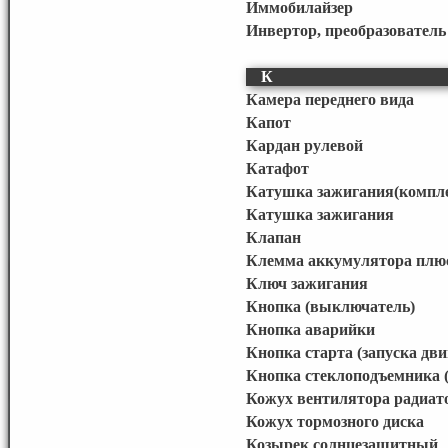
Иммобилайзер
Инвертор, преобразовател
К
Камера переднего вида
Капот
Кардан рулевой
Катафот
Катушка зажигания(компл
Катушка зажигания
Клапан
Клемма аккумулятора плю
Ключ зажигания
Кнопка (выключатель)
Кнопка аварийки
Кнопка старта (запуска дви
Кнопка стеклоподъемника (
Кожух вентилятора радиато
Кожух тормозного диска
Козырек солнцезащитный