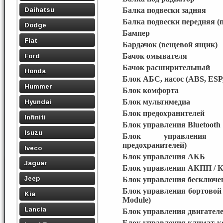
Daihatsu
Балка подвески задняя
Балка подвески передняя (
Dodge
Бампер
Fiat
Бардачок (вещевой ящик)
Ford
Бачок омывателя
Бачок расширительный
Honda
Блок АБС, насос (ABS, ESP
Hummer
Блок комфорта
Блок мультимедиа
Hyundai
Блок предохранителей
Infiniti
Блок управления Bluetooth
Isuzu
Блок управлени
предохранителей)
Iveco
Блок управления АКБ
Jaguar
Блок управления АКПП / 
Jeep
Блок управления бесключев
Блок управления бортовой 
Kia
Module)
Lancia
Блок управления двигател
Блок управления климат-к