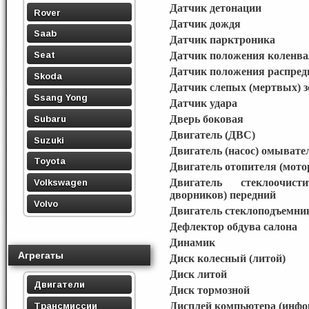
Датчик детонации
Rover
Датчик дождя
Saab
Датчик парктроника
Seat
Датчик положения коленва
Датчик положения распред
Skoda
Датчик слепых (мертвых) з
Ssang Yong
Датчик удара
Subaru
Дверь боковая
Двигатель (ДВС)
Suzuki
Двигатель (насос) омывате
Toyota
Двигатель отопителя (мото
Двигатель стеклоочист
Volkswagen
дворников) передний
Volvo
Двигатель стеклоподъемни
Дефлектор обдува салона
Динамик
Агрегаты
Диск колесный (литой)
Диск литой
Двигатели
Диск тормозной
Трансмиссии
Дисплей компьютера (инф