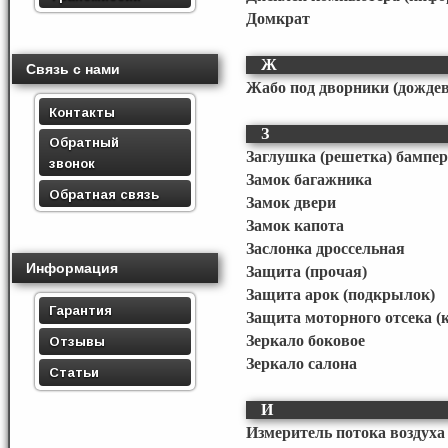
Домкрат
Ж
Связь с нами
Жабо под дворники (дожде
Контакты
З
Обратный
Заглушка (решетка) бампер
звонок
Замок багажника
Обратная связь
Замок двери
Замок капота
Заслонка дроссельная
Информация
Защита (прочая)
Защита арок (подкрылок)
Гарантия
Защита моторного отсека (
Зеркало боковое
Отзывы
Зеркало салона
Статьи
И
Измеритель потока воздуха 