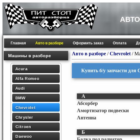
АВТО
Главная
Авто в разборе
Оформить заказ
Оплата
Д
Авто в разборе
/
Chevrolet
/
Ma
Машины в разборе
Acura
Купить б/у запчасти для C
Alfa Romeo
Audi
А
BMW
Абсорбер
Chevrolet
Амортизатор подвески
Chrysler
Антенна
Citroen
Б
Daewoo
Балка под радиатор