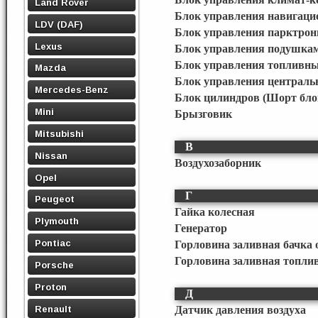
Land Rover
Блок управления навигаци
LDV (DAF)
Блок управления парктро
Lexus
Блок управления подушкам
Блок управления топливн
Mazda
Блок управления централ
Mercedes-Benz
Блок цилиндров (Шорт бло
Mini
Брызговик
Mitsubishi
В
Nissan
Воздухозаборник
Opel
Г
Peugeot
Гайка колесная
Plymouth
Генератор
Pontiac
Горловина заливная бачка
Горловина заливная топли
Porsche
Proton
Д
Renault
Датчик давления воздуха