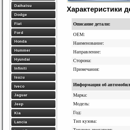
Daihatsu
Характеристики 
Dodge
Fiat
Описание детали:
Ford
OEM:
Honda
Наименование:
Hummer
Направление:
Hyundai
Сторона:
Infiniti
Примечания:
Isuzu
Информация об автомобиле,
Iveco
Марка:
Jaguar
Модель:
Jeep
Год:
Kia
Тип кузова:
Lancia
Топливо двигателя: