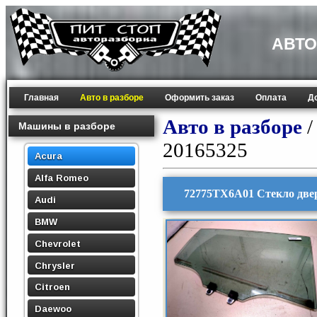
АВТО
Главная
Авто в разборе
Оформить заказ
Оплата
Д
Авто в разборе
Машины в разборе
20165325
Acura
Alfa Romeo
72775TX6A01 Стекло двер
Audi
BMW
Chevrolet
Chrysler
Citroen
Daewoo