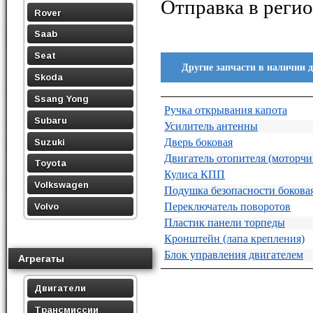
Отправка в регио
Rover
Saab
Seat
Другие запчасти в наличии 
Skoda
Ssang Yong
Ручка открывания капота
Subaru
Усилитель антенны
Дверь боковая
Suzuki
Двигатель отопителя (моторчи
Toyota
Кулиса КПП
Volkswagen
Подушка безопасности боковая
Переключатель поворотов
Volvo
Пластик панели торпеды
Кронштейн (лапа крепления)
Блок управления двигателем
Агрегаты
Двигатели
Трансмиссии