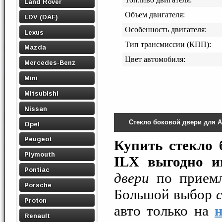
Land Rover
Объем двигателя:
LDV (DAF)
Особенность двигателя:
Lexus
Тип трансмиссии (КПП):
Mazda
Цвет автомобиля:
Mercedes-Benz
Mini
Mitsubishi
Nissan
Стекло боковой двери для 
Opel
Peugeot
Купить стекло 
Plymouth
ILX выгодно и
Pontiac
двери
по приемле
Porsche
Большой выбор
Proton
авто только на
Renault