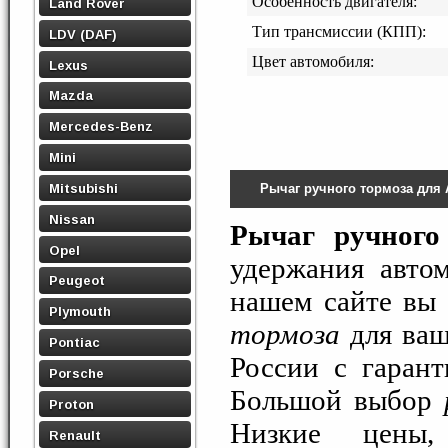
Особенность двигателя:
Land Rover
Тип трансмиссии (КПП):
LDV (DAF)
Цвет автомобиля:
Lexus
Mazda
Mercedes-Benz
Mini
Mitsubishi
Рычаг ручного тормоза для 
Nissan
Рычаг ручного
Opel
удержания авто
Peugeot
нашем сайте вы
Plymouth
тормоза
для ваш
Pontiac
России с гарант
Porsche
Большой выбор
Proton
Низкие цены, 
Renault