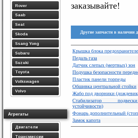
заказывайте!
Rover
Saab
Seat
Другие запчасти в наличии 
Skoda
Ssang Yong
Крышка блока предохранител
Subaru
Педаль газа
Suzuki
Датчик слепых (мертвых) зон
Подушка безопасности передн
Toyota
Пластик панели торпеды
Volkswagen
Обшивка центральной стойки
Volvo
Жабо под дворники (дождевик
Стабилизатор подвеск
устойчивости)
Фонарь дополнительный (стоп
Агрегаты
Замок капота
Двигатели
Трансмиссии