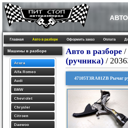
АВТО
Главная
Авто в разборе
Оформить заказ
Оплата
Д
Авто в разборе
Машины в разборе
(ручника)
/ 203
Acura
Alfa Romeo
47105T3RA81ZB Рычаг ру
Audi
BMW
Chevrolet
Chrysler
Citroen
Daewoo