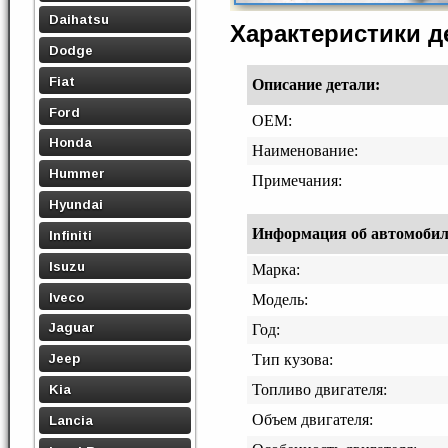
Daihatsu
Характеристики 
Dodge
Fiat
Описание детали:
Ford
OEM:
Honda
Наименование:
Hummer
Примечания:
Hyundai
Информация об автомобиле,
Infiniti
Isuzu
Марка:
Iveco
Модель:
Jaguar
Год:
Jeep
Тип кузова:
Топливо двигателя:
Kia
Объем двигателя:
Lancia