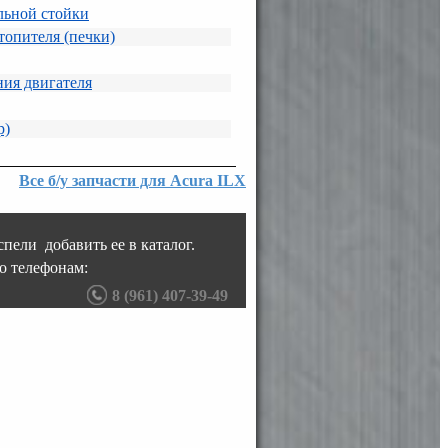
льной стойки
топителя (печки)
ия двигателя
р)
Все б/у запчасти для Acura ILX
пели добавить ее в каталог.
о телефонам:
8 (961) 407-39-49