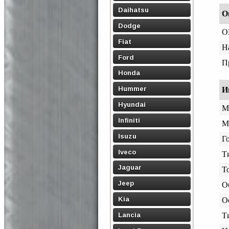
Daihatsu
О
Dodge
O
Fiat
Н
Ford
П
Honda
Hummer
И
Hyundai
М
Infiniti
М
Isuzu
Го
Iveco
Т
Jaguar
Т
Jeep
О
Kia
О
Lancia
Т