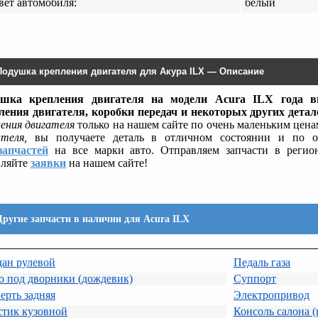
вет автомобиля:
белый
Подушка крепления двигателя для Акура ILX — Описание
шка крепления двигателя на модели Acura ILX года вы
ления двигателя, коробки передач и некоторых других детал
ления двигателя
только на нашем сайте по очень маленьким цена
ателя,
вы получаете деталь в отличном состоянии и по оч
запчастей
на все марки авто. Отправляем запчасти в регио
вляйте
заявки
на нашем сайте!
Другие запчасти в наличии для Acura ILX
дан рулевой
Педаль газа
о под дворники (дождевик)
Суппорт
ерть задняя
Электропривод
стик кузовной
Консоль салона (