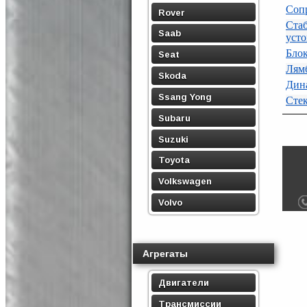
Сопр
Rover
Ст
Saab
усто
Бло
Seat
Лям
Skoda
Дин
Ssang Yong
Стек
Subaru
Suzuki
Toyota
Volkswagen
Volvo
Агрегаты
Двигатели
Трансмиссии