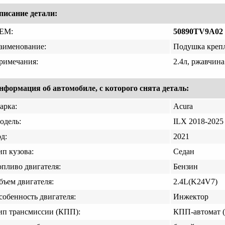
писание детали:
EM:
50890TV9A02
аименование:
Подушка крепл
римечания:
2.4л, ржавчина
нформация об автомобиле, с которого снята деталь:
арка:
Acura
одель:
ILX 2018-2025
д:
2021
ип кузова:
Седан
опливо двигателя:
Бензин
бъем двигателя:
2.4L(K24V7)
собенность двигателя:
Инжектор
ип трансмиссии (КПП):
КПП-автомат