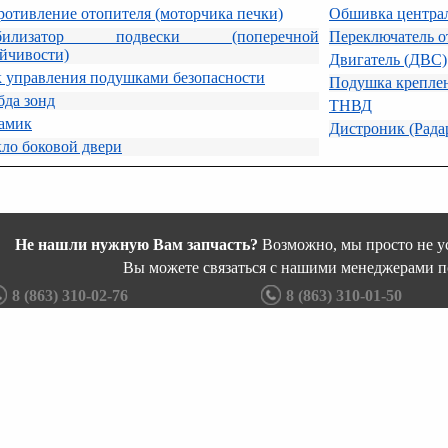
отивление отопителя (моторчика печки)
Обшивка центра
абилизатор подвески (поперечной
Переключатель о
йчивости)
Двигатель (ДВС)
к управления подушками безопасности
Подушка креплен
бда зонд
ТНВД
амик
Дистроник (Рада
ло боковой двери
Не нашли нужную Вам запчасть?
Возможно, мы просто не ус
Вы можете связаться с нашими менеджерами п
8 (863) 310-02-76
8 (863) 310-01-50