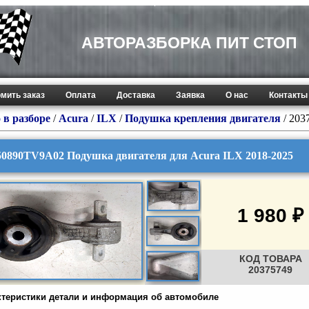
АВТОРАЗБОРКА ПИТ СТОП
мить заказ
Оплата
Доставка
Заявка
О нас
Контакты
 в разборе
/
Acura
/
ILX
/
Подушка крепления двигателя
/ 203
50890TV9A02 Подушка двигателя для Acura ILX 2018-2025
1 980 ₽
КОД ТОВАРА
20375749
ктеристики детали и информация об автомобиле