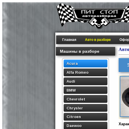
Главная
Авто в разборе
Офор
Авто
Машины в разборе
Acura
Alfa Romeo
Audi
BMW
Chevrolet
Chrysler
Citroen
Хара
Daewoo