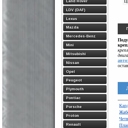
Land Rover
Ц
LDV (DAF)
Lexus
Mazda
Mercedes-Benz
Поду
креп
Mini
креп
Mitsubishi
двиг
авто
Nissan
оста
Opel
Peugeot
Plymouth
Pontiac
Кар
Porsche
Жаб
Proton
Четв
Renault
Пла