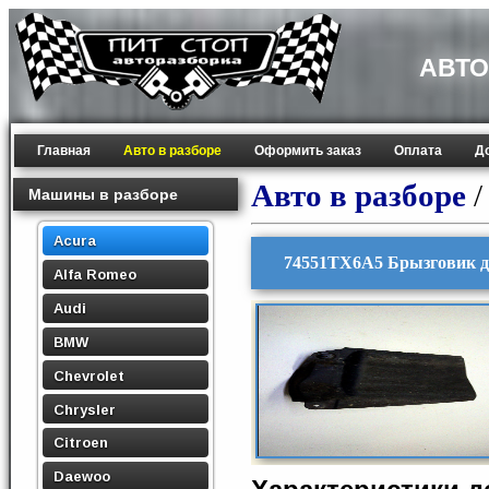
АВТО
Главная
Авто в разборе
Оформить заказ
Оплата
Д
Авто в разборе
Машины в разборе
Acura
74551TX6A5 Брызговик дл
Alfa Romeo
Audi
BMW
Chevrolet
Chrysler
Citroen
Daewoo