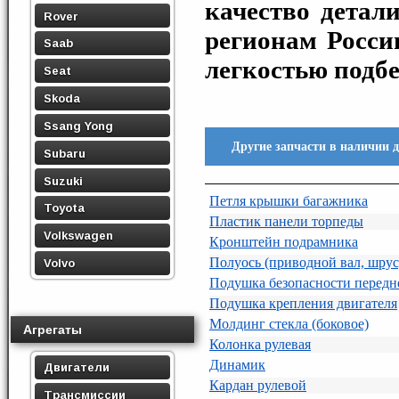
качество детал
Rover
регионам Росси
Saab
легкостью подб
Seat
Skoda
Ssang Yong
Другие запчасти в наличии 
Subaru
Suzuki
Петля крышки багажника
Toyota
Пластик панели торпеды
Volkswagen
Кронштейн подрамника
Полуось (приводной вал, шрус
Volvo
Подушка безопасности передн
Подушка крепления двигателя
Молдинг стекла (боковое)
Агрегаты
Колонка рулевая
Динамик
Двигатели
Кардан рулевой
Трансмиссии