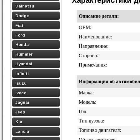
Характеристики 
Daihatsu
Dodge
Описание детали:
Fiat
OEM:
Ford
Наименование:
Honda
Направление:
Hummer
Сторона:
Hyundai
Примечания:
Infiniti
Информация об автомобиле,
Isuzu
Марка:
Iveco
Модель:
Jaguar
Год:
Jeep
Тип кузова:
Kia
Топливо двигателя:
Lancia
Объем двигателя: