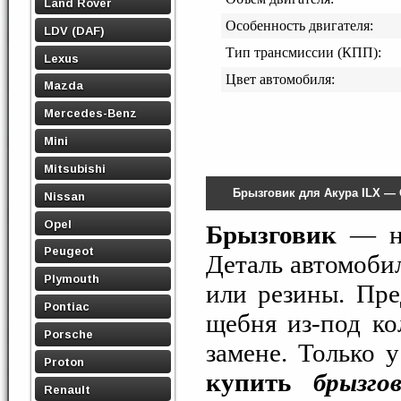
Land Rover
Особенность двигателя:
LDV (DAF)
Тип трансмиссии (КПП):
Lexus
Цвет автомобиля:
Mazda
Mercedes-Benz
Mini
Mitsubishi
Брызговик для Акура ILX —
Nissan
Opel
Брызговик
— не
Peugeot
Деталь автомобил
Plymouth
или резины. Пре
Pontiac
щебня из-под ко
Porsche
замене. Только 
Proton
купить
брызго
Renault