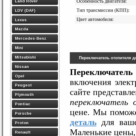
Land Rover
Особенность двигателя:
Тип трансмиссии (КПП):
LDV (DAF)
Цвет автомобиля:
Lexus
Mazda
Mercedes-Benz
Mini
Mitsubishi
Переключатель отопителя д
Nissan
Переключатель 
Opel
включения элект
Peugeot
сайте представле
Plymouth
переключатель 
Pontiac
цене. Мы помож
Porsche
деталь
для ваше
Proton
Маленькие цены,
Renault