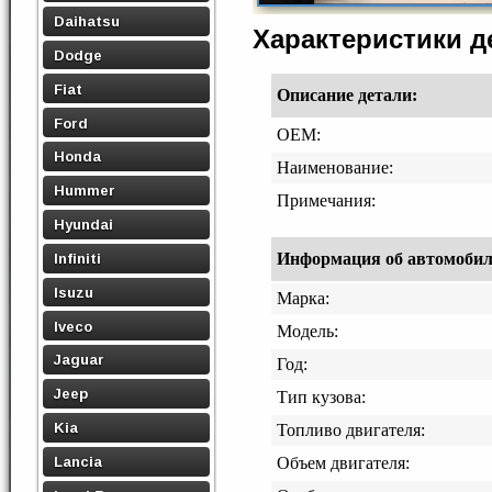
Daihatsu
Характеристики 
Dodge
Fiat
Описание детали:
Ford
OEM:
Honda
Наименование:
Hummer
Примечания:
Hyundai
Информация об автомобиле,
Infiniti
Isuzu
Марка:
Iveco
Модель:
Jaguar
Год:
Jeep
Тип кузова:
Kia
Топливо двигателя:
Lancia
Объем двигателя: