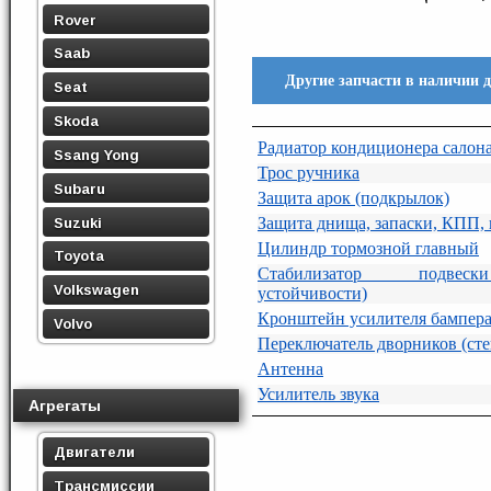
Rover
Saab
Другие запчасти в наличии 
Seat
Skoda
Радиатор кондиционера салон
Ssang Yong
Трос ручника
Subaru
Защита арок (подкрылок)
Защита днища, запаски, КПП,
Suzuki
Цилиндр тормозной главный
Toyota
Стабилизатор подвеск
Volkswagen
устойчивости)
Кронштейн усилителя бампер
Volvo
Переключатель дворников (сте
Антенна
Усилитель звука
Агрегаты
Двигатели
Трансмиссии