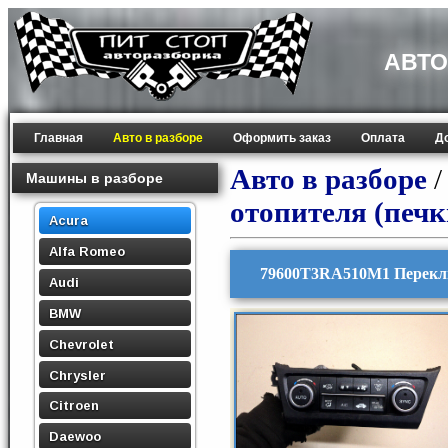
АВТО
Главная
Авто в разборе
Оформить заказ
Оплата
Д
Авто в разборе
Машины в разборе
отопителя (печк
Acura
Alfa Romeo
79600T3RA510M1 Переклю
Audi
BMW
Chevrolet
Chrysler
Citroen
Daewoo