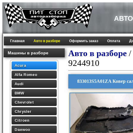
АВТО
Главная
Авто в разборе
Оформить заказ
Оплата
Д
Авто в разборе
Машины в разборе
9244910
Acura
Alfa Romeo
833013S5A01ZA Ковер са
Audi
BMW
Chevrolet
Chrysler
Citroen
Daewoo