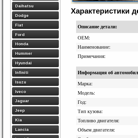
Daihatsu
Характеристики 
Dodge
Fiat
Описание детали:
Ford
OEM:
Honda
Наименование:
Hummer
Примечания:
Hyundai
Информация об автомобиле,
Infiniti
Isuzu
Марка:
Iveco
Модель:
Jaguar
Год:
Jeep
Тип кузова:
Kia
Топливо двигателя:
Lancia
Объем двигателя: