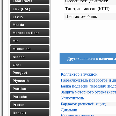
Land Rover
Особенность двигателя:
Тип трансмиссии (КПП):
LDV (DAF)
Цвет автомобиля:
Lexus
Mazda
Mercedes-Benz
Mini
Mitsubishi
Nissan
Другие запчасти в наличии
Opel
Peugeot
Коллектор впускной
Переключатель поворотов и дв
Plymouth
Балка подвески передняя (под
Pontiac
Защита моторного отсека (кар
Porsche
Уплотнитель
Бардачок (вещевой ящик)
Proton
Динамик
Renault
Корпус термостата