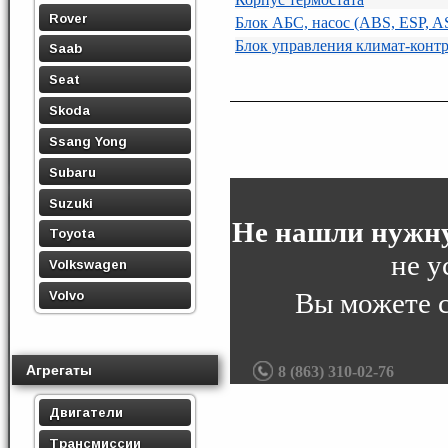
Rover
Блок АБС, насос (ABS, ESP, A
Блок управления климат-конт
Saab
Seat
Skoda
Ssang Yong
Subaru
Suzuki
Не нашли нужну
Toyota
не у
Volkswagen
Вы можете 
Volvo
Агрегаты
8 (863) 310-02-76
Двигатели
Трансмиссии