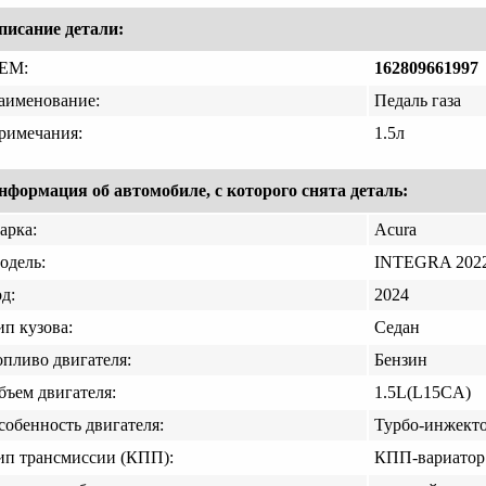
писание детали:
EM:
162809661997
аименование:
Педаль газа
римечания:
1.5л
нформация об автомобиле, с которого снята деталь:
арка:
Acura
одель:
INTEGRA 2022
д:
2024
ип кузова:
Седан
опливо двигателя:
Бензин
бъем двигателя:
1.5L(L15CA)
собенность двигателя:
Турбо-инжект
ип трансмиссии (КПП):
КПП-вариатор