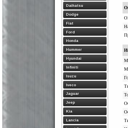
Daihatsu
О
Dodge
O
Fiat
Н
Ford
П
Honda
Hummer
И
Hyundai
М
Infiniti
М
Isuzu
Го
Iveco
Т
Jaguar
Т
Jeep
О
Kia
О
Lancia
Т