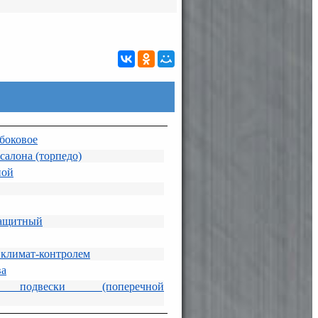
 боковое
салона (торпедо)
ной
защитный
 климат-контролем
ва
р подвески (поперечной