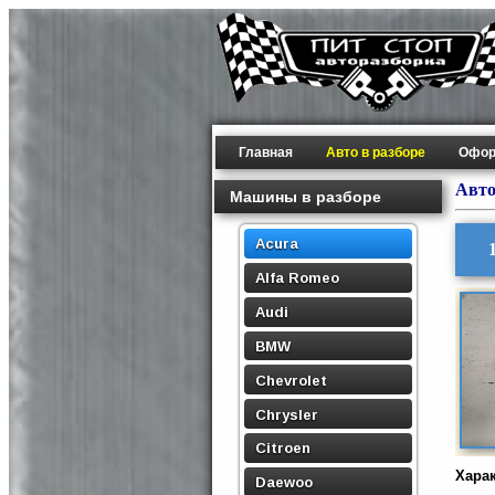
Главная
Авто в разборе
Офор
Авто
Машины в разборе
Acura
Alfa Romeo
Audi
BMW
Chevrolet
Chrysler
Citroen
Хара
Daewoo