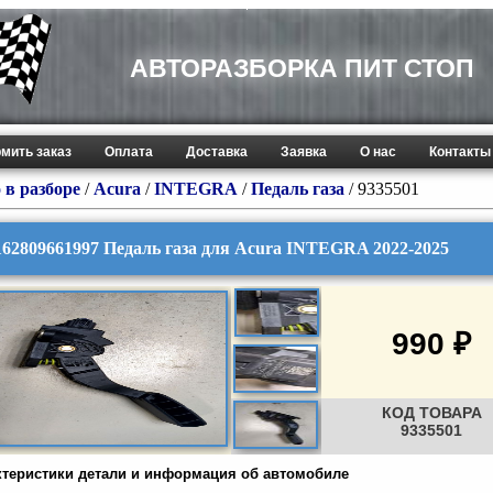
АВТОРАЗБОРКА ПИТ СТОП
мить заказ
Оплата
Доставка
Заявка
О нас
Контакты
 в разборе
/
Acura
/
INTEGRA
/
Педаль газа
/ 9335501
162809661997 Педаль газа для Acura INTEGRA 2022-2025
990 ₽
КОД ТОВАРА
9335501
ктеристики детали и информация об автомобиле