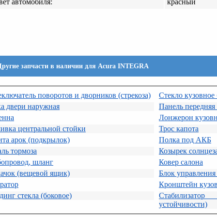
вет автомобиля:
красный
Другие запчасти в наличии для Acura INTEGRA
ключатель поворотов и дворников (стрекоза)
Стекло кузовное
а двери наружная
Панель передняя 
енна
Лонжерон кузов
ивка центральной стойки
Трос капота
та арок (подкрылок)
Полка под АКБ
ль тормоза
Козырек солнце
бопровод, шланг
Ковер салона
ачок (вещевой ящик)
Блок управления
ратор
Кронштейн кузо
инг стекла (боковое)
Стабилизато
устойчивости)