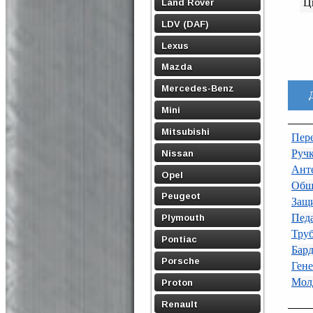
Land Rover
Ц
LDV (DAF)
Lexus
Mazda
Mercedes-Benz
Mini
Mitsubishi
Пере
Ручк
Nissan
Ант
Opel
Обш
Peugeot
Защи
Педа
Plymouth
Тру
Pontiac
Бард
Porsche
Гене
Молд
Proton
Renault