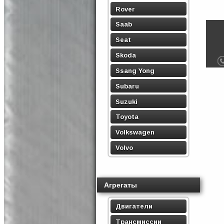
Rover
Saab
Seat
Skoda
Ssang Yong
Subaru
Suzuki
Toyota
Volkswagen
Volvo
Агрегаты
Двигатели
Трансмиссии