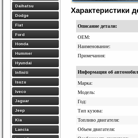
Daihatsu
Характеристики 
Dodge
Fiat
Описание детали:
Ford
OEM:
Honda
Наименование:
Hummer
Примечания:
Hyundai
Информация об автомобиле,
Infiniti
Isuzu
Марка:
Iveco
Модель:
Jaguar
Год:
Jeep
Тип кузова:
Топливо двигателя:
Kia
Объем двигателя:
Lancia