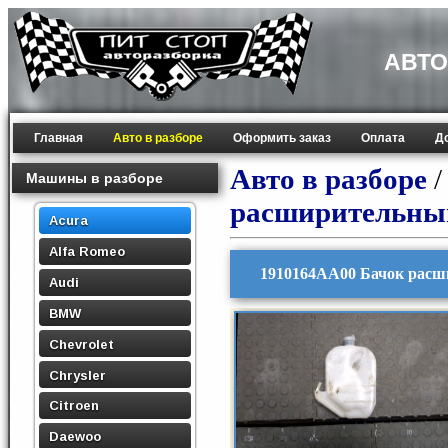
АВТО
Главная
Авто в разборе
Оформить заказ
Оплата
Д
Авто в разборе
Машины в разборе
расширительны
Acura
Alfa Romeo
1910164AA00 Бачок расш
Audi
BMW
Chevrolet
Chrysler
Citroen
Daewoo