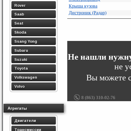
Rover
Крыша кузова
Дистроник (Радар)
Saab
Seat
Skoda
Ssang Yong
Subaru
Не нашли нужну
Suzuki
не у
Toyota
Вы можете 
Volkswagen
Volvo
8 (863) 310-02-76
Агрегаты
Двигатели
Трансмиссии