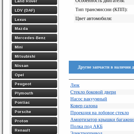
Особенность двигателя:
Land Rover
Тип трансмиссии (КПП):
LDV (DAF)
Цвет автомобиля:
Lexus
Mazda
Mercedes-Benz
Mini
Mitsubishi
Nissan
Другие запчасти в наличии
Opel
Peugeot
Люк
Стекло боковой двери
Plymouth
Насос вакуумный
Pontiac
Ковер салона
Porsche
Проекция на лобовое стекло
Амортизатор крышки багажни
Proton
Полка под АКБ
Renault
Электропривод