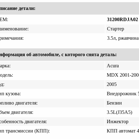
писание детали:
EM:
31200RDJA02
аименование:
Стартер
римечания:
3.5л, ржавчина
нформация об автомобиле, с которого снята деталь:
арка:
Acura
одель:
MDX 2001-200
д:
2005
ип кузова:
Внедорожник 5
опливо двигателя:
Бензин
бъем двигателя:
3.5L(J35A5)
собенность двигателя:
Инжектор
ип трансмиссии (КПП):
КПП автомат 