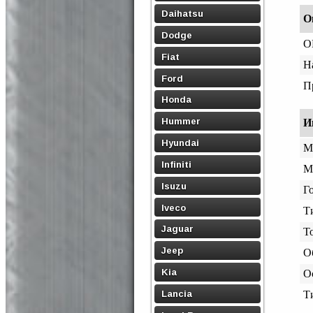
Daihatsu
О
Dodge
O
Fiat
Н
Ford
П
Honda
Hummer
И
Hyundai
М
Infiniti
М
Isuzu
Го
Iveco
Т
Jaguar
Т
Jeep
О
Kia
О
Lancia
Т