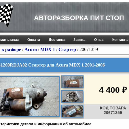
АВТОРАЗБОРКА ПИТ СТОП
мить заказ
Оплата
Доставка
Заявка
О нас
Контакты
 в разборе
/
Acura
/
MDX 1
/
Стартер
/ 20671359
31200RDJA02 Стартер для Acura MDX 1 2001-2006
4 400 ₽
КОД ТОВАРА
20671359
ктеристики детали и информация об автомобиле