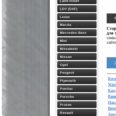
Land Rover
LDV (DAF)
Lexus
Mazda
Стар
Mercedes-Benz
для 
самы
Mini
сайт
Mitsubishi
Nissan
Opel
Peugeot
Кно
Plymouth
Усил
Pontiac
Кар
Рамк
Porsche
Нак
Proton
Вент
Renault
Замо