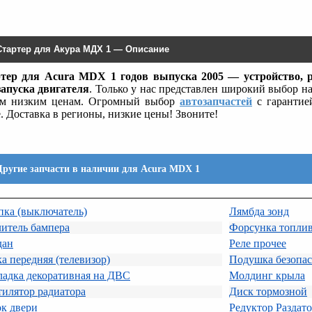
Стартер для Акура МДХ 1 — Описание
тер для Acura MDX 1 годов выпуска 2005 — устройство, 
запуска двигателя
. Только у нас представлен широкий выбор н
м низким ценам. Огромный выбор
автозапчастей
с гарантие
е. Доставка в регионы, низкие цены! Звоните!
Другие запчасти в наличии для Acura MDX 1
пка (выключатель)
Лямбда зонд
итель бампера
Форсунка топли
дан
Реле прочее
а передняя (телевизор)
Подушка безопас
ладка декоративная на ДВС
Молдинг крыла
илятор радиатора
Диск тормозной
к двери
Редуктор Раздат