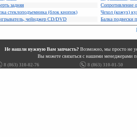
ерть задняя
Сопротивление о
ка стеклоподъемника (блок кнопок)
Чехол (кожух) к
игрыватель, чейнджер CD/DVD
Балка подвески 
Не нашли нужную Вам запчасть?
Возможно, мы просто не ус
Вы можете связаться с нашими менеджерами п
8 (863) 310-02-76
8 (863) 310-01-50