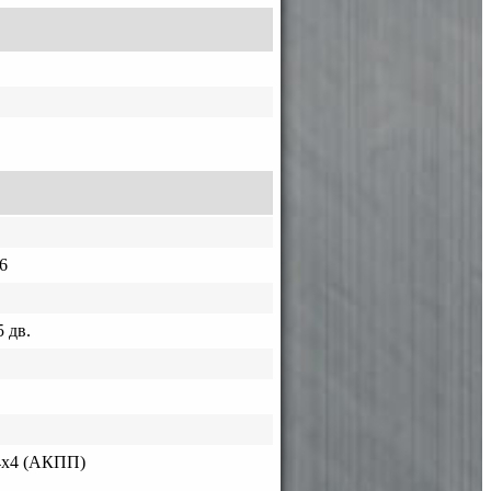
6
 дв.
4х4 (АКПП)