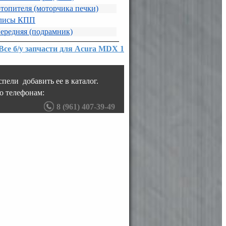
топителя (моторчика печки)
улисы КПП
передняя (подрамник)
Все б/у запчасти для Acura MDX 1
пели добавить ее в каталог.
о телефонам:
8 (961) 407-39-49