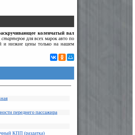
раскручивающее коленчатый вал
а
стартеров
для всех марок авто по
й и низкие цены только на нашем
вная
ности переднего пассажира
очный КПП (раздатка)