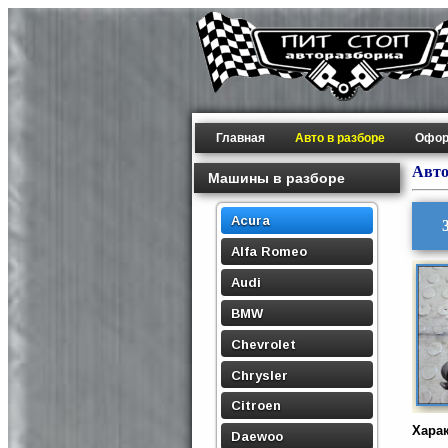
Главная
Авто в разборе
Офор
Авто
Машины в разборе
Acura
Alfa Romeo
Audi
BMW
Chevrolet
Chrysler
Citroen
Хара
Daewoo