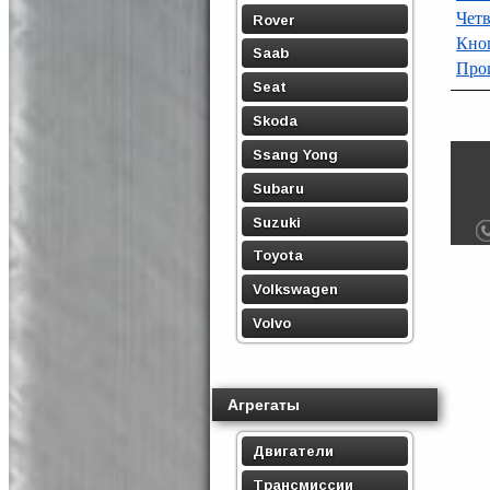
Четв
Rover
Кноп
Saab
Про
Seat
Skoda
Ssang Yong
Subaru
Suzuki
Toyota
Volkswagen
Volvo
Агрегаты
Двигатели
Трансмиссии