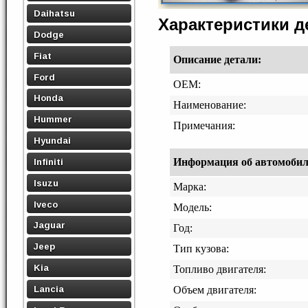
Daihatsu
Характеристики 
Dodge
Fiat
Описание детали:
Ford
OEM:
Honda
Наименование:
Hummer
Примечания:
Hyundai
Информация об автомобиле,
Infiniti
Isuzu
Марка:
Iveco
Модель:
Jaguar
Год:
Jeep
Тип кузова:
Kia
Топливо двигателя:
Lancia
Объем двигателя: