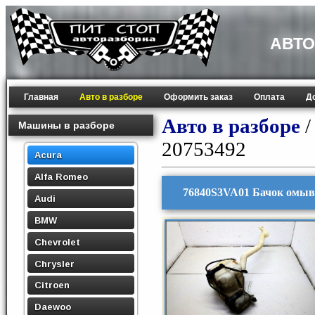
АВТО
Главная
Авто в разборе
Оформить заказ
Оплата
Д
Авто в разборе
Машины в разборе
20753492
Acura
Alfa Romeo
76840S3VA01 Бачок омыв
Audi
BMW
Chevrolet
Chrysler
Citroen
Daewoo