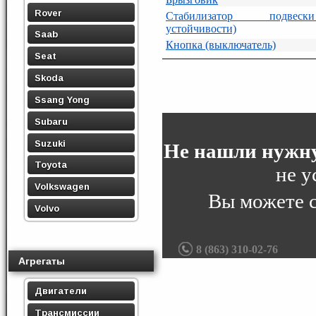
Rover
Стабилизатор подвеск
устойчивости)
Saab
Кнопка (выключатель)
Seat
Skoda
Ssang Yong
Subaru
Suzuki
Не нашли нужну
Toyota
не у
Volkswagen
Вы можете 
Volvo
8 (863) 310-02-76
Агрегаты
Двигатели
Трансмиссии