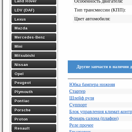
Land Rover
Особенность двигателя:
Тип трансмиссии (КПП):
LDV (DAF)
Цвет автомобиля:
Lexus
Mazda
Mercedes-Benz
Mini
Mitsubishi
Nissan
Другие запчасти в наличии 
Opel
Peugeot
Юбка бампера нижняя
Стартер
Plymouth
Шлейф руля
Pontiac
Суппорт
Porsche
Блок управления климат-конт
Фонарь салона (плафон)
Proton
Реле прочее
Renault
Брызговик