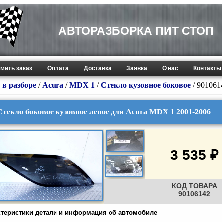
АВТОРАЗБОРКА ПИТ СТОП
мить заказ
Оплата
Доставка
Заявка
О нас
Контакты
 в разборе
/
Acura
/
MDX 1
/
Стекло кузовное боковое
/ 901061
Стекло боковое кузовное левое для Acura MDX 1 2001-2006
3 535 ₽
КОД ТОВАРА
90106142
ктеристики детали и информация об автомобиле