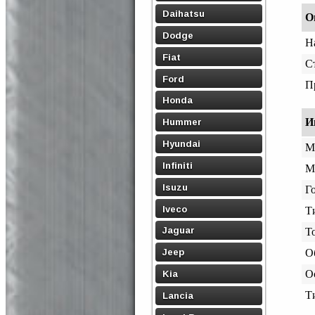
Daihatsu
О
Dodge
Н
Fiat
С
Ford
П
Honda
И
Hummer
Hyundai
М
Infiniti
М
Isuzu
Го
Iveco
Т
Jaguar
Т
Jeep
О
О
Kia
Т
Lancia