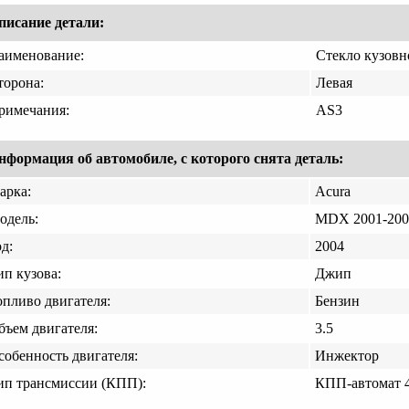
писание детали:
аименование:
Стекло кузовн
торона:
Левая
римечания:
AS3
нформация об автомобиле, с которого снята деталь:
арка:
Acura
одель:
MDX 2001-200
д:
2004
ип кузова:
Джип
опливо двигателя:
Бензин
бъем двигателя:
3.5
собенность двигателя:
Инжектор
ип трансмиссии (КПП):
КПП-автомат 