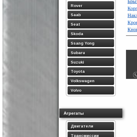
Бры
Rover
Кор
Saab
Нак
Крон
Seat
Кноп
Skoda
Ssang Yong
Subaru
Suzuki
Toyota
Volkswagen
Volvo
Агрегаты
Двигатели
Трансмиссии