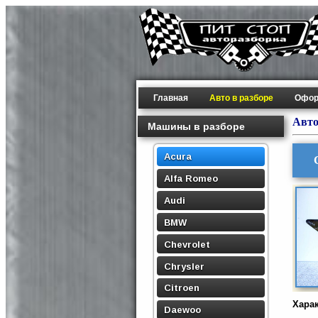
Главная
Авто в разборе
Офор
Авто
Машины в разборе
Acura
Alfa Romeo
Audi
BMW
Chevrolet
Chrysler
Citroen
Хара
Daewoo