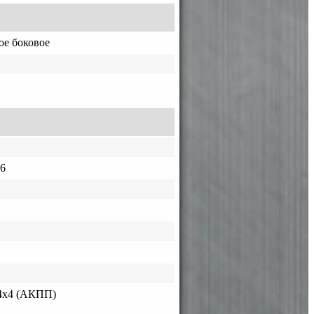
ое боковое
6
4x4 (АКПП)