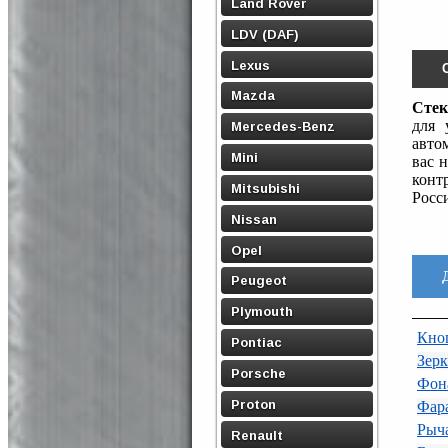
Land Rover
LDV (DAF)
Lexus
Mazda
Стек
для 
Mercedes-Benz
авто
Mini
вас 
конт
Mitsubishi
Росси
Nissan
Opel
Peugeot
Plymouth
Кно
Pontiac
Зерк
Porsche
Фона
Proton
Фара
Рыч
Renault