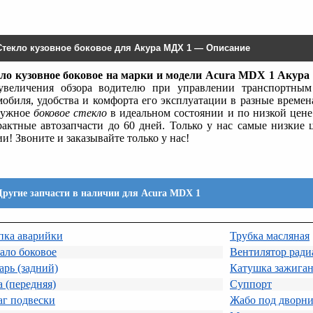
Стекло кузовное боковое для Акура МДХ 1 — Описание
ло кузовное боковое на марки и модели Acura MDX 1 Акур
увеличения обзора водителю при управлении транспортным 
мобиля, удобства и комфорта его эксплуатации в разные време
нужное
боковое стекло
в идеальном состоянии и по низкой цене
рактные автозапчасти до 60 дней. Только у нас самые низкие
и! Звоните и заказывайте только у нас!
Другие запчасти в наличии для Acura MDX 1
пка аварийки
Трубка масляная
ало боковое
Вентилятор ради
рь (задний)
Катушка зажига
 (передняя)
Суппорт
аг подвески
Жабо под дворни