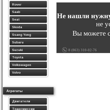
Rover
Saab
Не нашли нужну
Seat
не у
Skoda
Вы можете 
Ssang Yong
Subaru
8 (863) 310-02-76
Suzuki
Toyota
Volkswagen
Volvo
Агрегаты
Двигатели
Трансмиссии