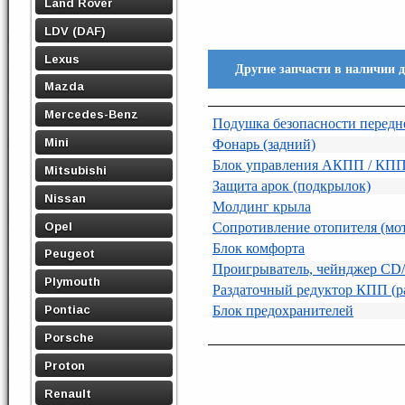
Land Rover
LDV (DAF)
Lexus
Другие запчасти в наличии 
Mazda
Mercedes-Benz
Подушка безопасности передн
Mini
Фонарь (задний)
Блок управления АКПП / КП
Mitsubishi
Защита арок (подкрылок)
Nissan
Молдинг крыла
Opel
Сопротивление отопителя (мо
Блок комфорта
Peugeot
Проигрыватель, чейнджер C
Plymouth
Раздаточный редуктор КПП (ра
Pontiac
Блок предохранителей
Porsche
Proton
Renault