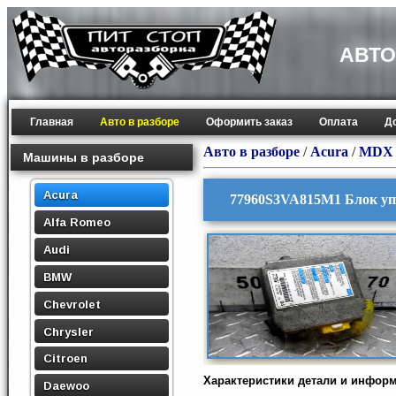
АВТО
Главная
Авто в разборе
Оформить заказ
Оплата
Д
Авто в разборе
/
Acura
/
MDX 
Машины в разборе
Acura
77960S3VA815M1 Блок уп
Alfa Romeo
Audi
BMW
Chevrolet
Chrysler
Citroen
Характеристики детали и инфор
Daewoo