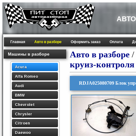
АВТО
Главная
Авто в разборе
Оформить заказ
Оплата
Д
Авто в разборе
Машины в разборе
круиз-контроля
Acura
Alfa Romeo
RDJA025080709 Блок упра
Audi
BMW
Chevrolet
Chrysler
Citroen
Daewoo