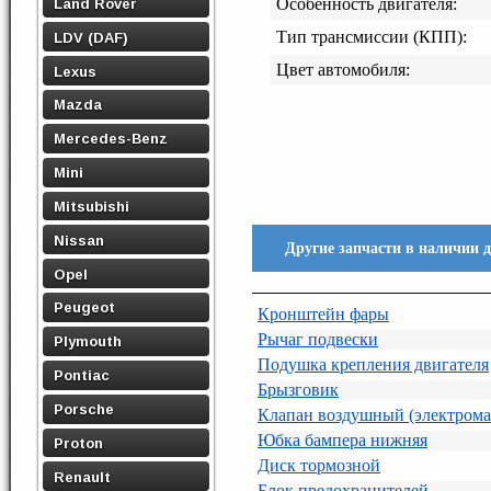
Land Rover
Особенность двигателя:
Тип трансмиссии (КПП):
LDV (DAF)
Цвет автомобиля:
Lexus
Mazda
Mercedes-Benz
Mini
Mitsubishi
Nissan
Другие запчасти в наличии 
Opel
Peugeot
Кронштейн фары
Рычаг подвески
Plymouth
Подушка крепления двигателя
Pontiac
Брызговик
Porsche
Клапан воздушный (электром
Юбка бампера нижняя
Proton
Диск тормозной
Renault
Блок предохранителей