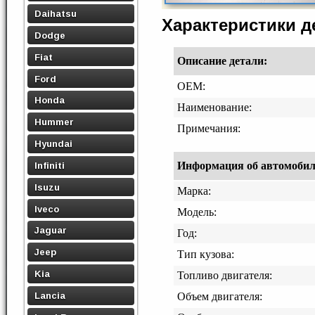
Daihatsu
Характеристики 
Dodge
Fiat
Описание детали:
Ford
OEM:
Honda
Наименование:
Hummer
Примечания:
Hyundai
Информация об автомобиле,
Infiniti
Isuzu
Марка:
Iveco
Модель:
Jaguar
Год:
Jeep
Тип кузова:
Kia
Топливо двигателя:
Lancia
Объем двигателя: