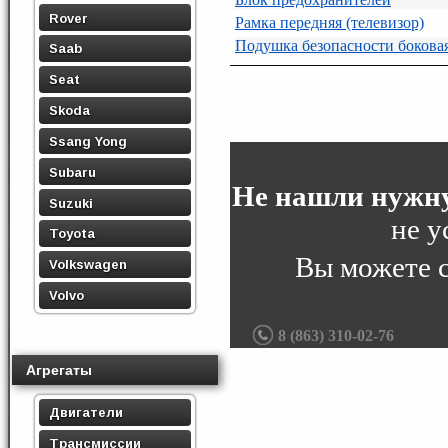
Rover
Рамка передняя (телевизор)
Подушка безопасности боковая
Saab
Seat
Skoda
Ssang Yong
Subaru
Не нашли нужну
Suzuki
не у
Toyota
Вы можете 
Volkswagen
Volvo
8 (863) 310-02-76
Агрегаты
Двигатели
Трансмиссии