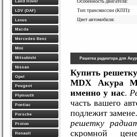
Land Rover
Особенность двигателя:
Тип трансмиссии (КПП):
LDV (DAF)
Цвет автомобиля:
Lexus
Mazda
Mercedes-Benz
Mini
Mitsubishi
Решетка радиатора для Аку
Nissan
Купить решетку
Opel
MDX Акура МД
Peugeot
именно у нас
.
Р
Plymouth
часть вашего авт
Pontiac
подлежит замене.
Porsche
решетку радиа
Proton
скромной цен
Renault