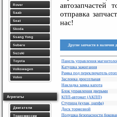
автозапчастей 
Rover
отправка запчас
Saab
нас!
Seat
Skoda
Ssang Yong
Другие запчасти в наличии 
Subaru
Suzuki
Панель управления магнитоло
Toyota
Катушка зажигания
Volkswagen
Рамка под переключатель отоп
Volvo
Заслонка дроссельная
Накладка замка капота
Блок управления дверьми
Агрегаты
КПП-автомат (АКПП)
Ступица (кулак, цапфа)
Двигатели
Диск тормозной
Подушка безопасности боковая
Трансмиссии