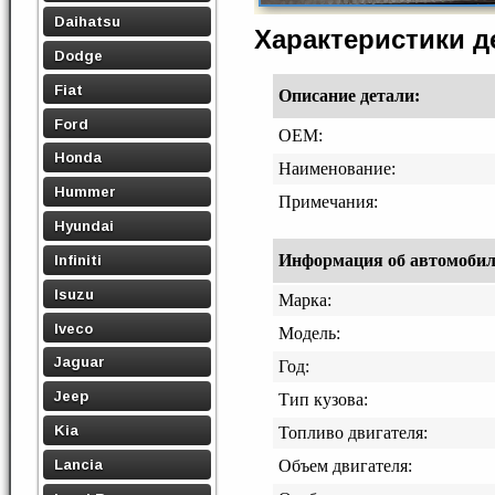
Daihatsu
Характеристики 
Dodge
Fiat
Описание детали:
Ford
OEM:
Honda
Наименование:
Hummer
Примечания:
Hyundai
Информация об автомобиле,
Infiniti
Isuzu
Марка:
Iveco
Модель:
Jaguar
Год:
Jeep
Тип кузова:
Kia
Топливо двигателя:
Lancia
Объем двигателя: