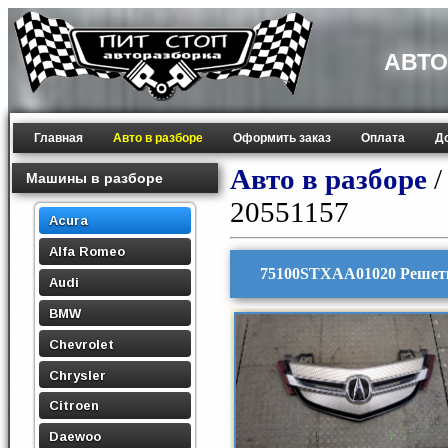
АВТО
Главная
Авто в разборе
Оформить заказ
Оплата
Д
Авто в разборе
Машины в разборе
20551157
Acura
Alfa Romeo
75100STXAA01020 Решетк
Audi
BMW
Chevrolet
Chrysler
Citroen
Daewoo