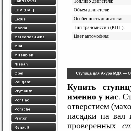
Land Rover
Топливо двигателя:
Объем двигателя:
LDV (DAF)
Особенность двигателя:
Lexus
Тип трансмиссии (КПП):
Mazda
Цвет автомобиля:
Mercedes-Benz
Mini
Mitsubishi
Nissan
Opel
Ступица для Акура МДХ — О
Peugeot
Купить ступи
Plymouth
именно у нас
. С
Pontiac
отверстием (махов
Porsche
насадки на вал
Proton
проверенных
с
Renault