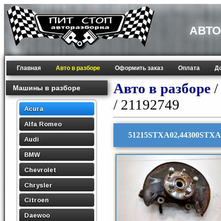
АВТО
Главная
Авто в разборе
Оформить заказ
Оплата
Д
Авто в разборе
Машины в разборе
/ 21192749
Acura
Alfa Romeo
51215STXA02,44300STXA0
Audi
BMW
Chevrolet
Chrysler
Citroen
Daewoo