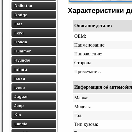
Daihatsu
Характеристики 
Dodge
Fiat
Описание детали:
Ford
OEM:
Honda
Наименование:
Hummer
Направление:
Hyundai
Сторона:
Infiniti
Примечания:
Isuzu
Информация об автомобиле,
Iveco
Jaguar
Марка:
Jeep
Модель:
Kia
Год:
Lancia
Тип кузова: