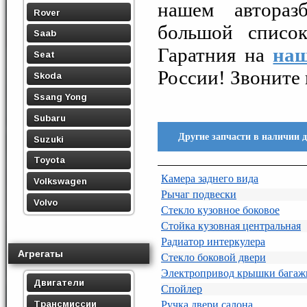
нашем автораз
Rover
большой списо
Saab
Гаратния на
наш
Seat
России! Звоните 
Skoda
Ssang Yong
Subaru
Другие запчасти в наличии 
Suzuki
Toyota
Камера заднего вида
Volkswagen
Рычаг подвески
Volvo
Стекло кузовное боковое
Стойка кузовная центральная
Радиатор интеркулера
Агрегаты
Стекло боковой двери
Электропривод крышки багаж
Двигатели
Спойлер
Трансмиссии
Ручка двери салона