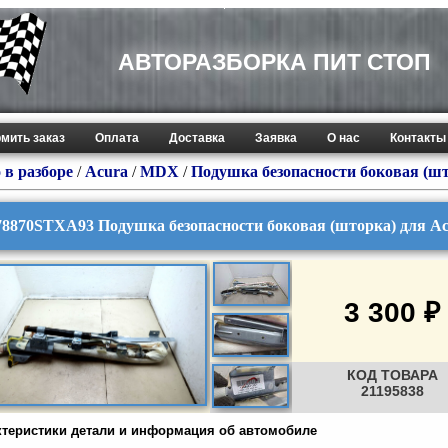
АВТОРАЗБОРКА ПИТ СТОП
мить заказ
Оплата
Доставка
Заявка
О нас
Контакты
 в разборе
/
Acura
/
MDX
/
Подушка безопасности боковая (ш
78870STXA93 Подушка безопасности боковая (шторка) для A
3 300 ₽
КОД ТОВАРА
21195838
ктеристики детали и информация об автомобиле