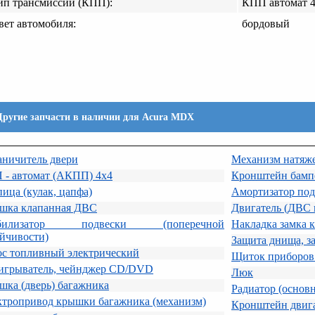
ип трансмиссии (КПП):
КПП автомат 
вет автомобиля:
бордовый
Другие запчасти в наличии для Acura MDX
аничитель двери
Механизм натяже
 - автомат (АКПП) 4х4
Кронштейн бамп
ица (кулак, цапфа)
Амортизатор под
шка клапанная ДВС
Двигатель (ДВС 
абилизатор подвески (поперечной
Накладка замка 
йчивости)
Защита днища, з
ос топливный электрический
Щиток приборов 
игрыватель, чейнджер CD/DVD
Люк
ка (дверь) багажника
Радиатор (основ
ктропривод крышки багажника (механизм)
Кронштейн двиг