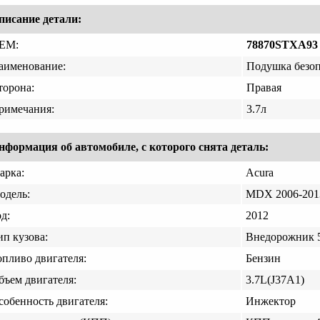
писание детали:
EM:
78870STXA93
аименование:
Подушка безоп
торона:
Правая
римечания:
3.7л
нформация об автомобиле, с которого снята деталь:
арка:
Acura
одель:
MDX 2006-201
д:
2012
ип кузова:
Внедорожник 5
опливо двигателя:
Бензин
бъем двигателя:
3.7L(J37A1)
собенность двигателя:
Инжектор