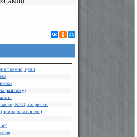
4х4 (АКПП)
ния ремня, цепи
ера
вески
на разборку)
капота
апаски, КПП, подвески
(приборная панель)
ной)
ателя