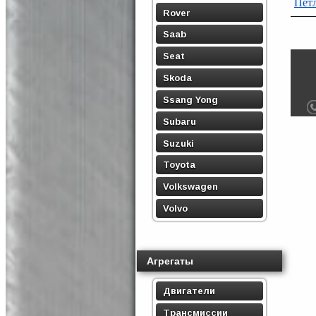
Пет
Rover
Saab
Seat
Skoda
Ssang Yong
Subaru
Suzuki
Toyota
Volkswagen
Volvo
Агрегаты
Двигатели
Трансмиссии