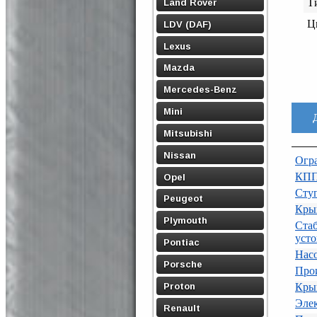
Land Rover
Т
Ц
LDV (DAF)
Lexus
Mazda
Mercedes-Benz
Mini
Mitsubishi
Nissan
Огр
КПП
Opel
Ступ
Peugeot
Кры
Plymouth
Ст
усто
Pontiac
Нас
Porsche
Про
Proton
Крыш
Эле
Renault