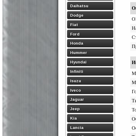
Daihatsu
О
Dodge
O
Fiat
Н
Ford
С
Honda
П
Hummer
Hyundai
И
Infiniti
М
Isuzu
М
Iveco
Го
Jaguar
Т
Jeep
Т
Kia
О
Lancia
О