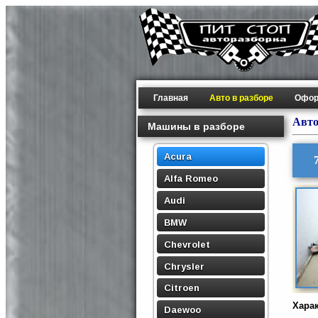
Главная
Авто в разборе
Офор
Авто
Машины в разборе
Acura
Alfa Romeo
Audi
BMW
Chevrolet
Chrysler
Citroen
Хара
Daewoo