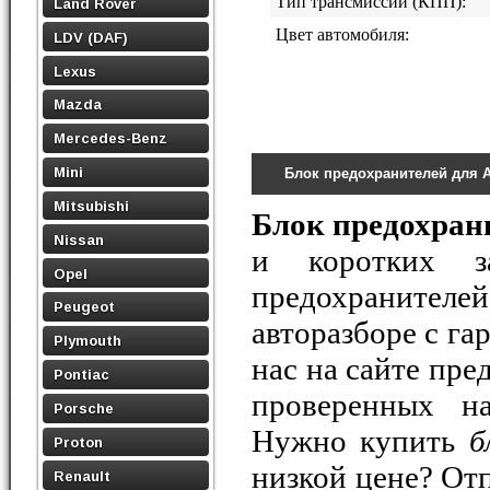
Тип трансмиссии (КПП):
Land Rover
Цвет автомобиля:
LDV (DAF)
Lexus
Mazda
Mercedes-Benz
Mini
Блок предохранителей для 
Mitsubishi
Блок предохран
Nissan
и коротких з
Opel
предохранител
Peugeot
авторазборе с га
Plymouth
нас на сайте пр
Pontiac
проверенных н
Porsche
Нужно купить
б
Proton
низкой цене? Отп
Renault