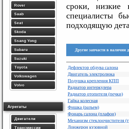
сроки, низкие 
Rover
специалисты бы
Saab
подходящую дета
Seat
Skoda
Ssang Yong
Subaru
Другие запчасти в наличии 
Suzuki
Дефлектор обдува салона
Toyota
Двигатель электролюка
Volkswagen
Подушка крепления КПП
Volvo
Радиатор интеркулера
Радиатор отопителя (печки)
Гайка колесная
Агрегаты
Фишка (разъем)
Фонарь салона (плафон)
Двигатели
Механизм стеклоочистителя (
Лонжерон кузовной
Трансмиссии