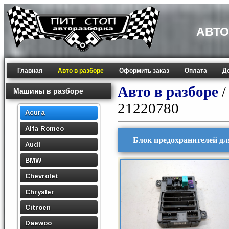
АВТО
Главная
Авто в разборе
Оформить заказ
Оплата
Д
Авто в разборе
Машины в разборе
21220780
Acura
Alfa Romeo
Блок предохранителей дл
Audi
BMW
Chevrolet
Chrysler
Citroen
Daewoo