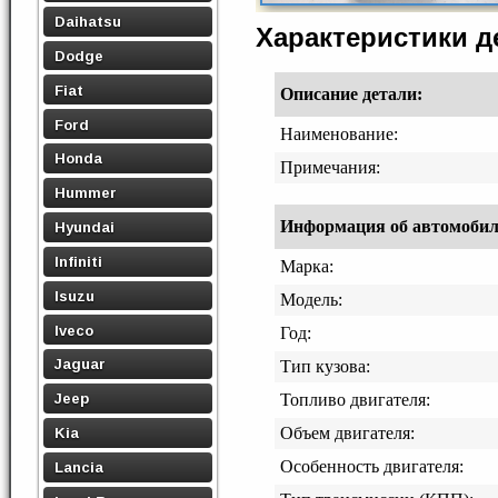
Daihatsu
Характеристики 
Dodge
Fiat
Описание детали:
Ford
Наименование:
Honda
Примечания:
Hummer
Информация об автомобиле,
Hyundai
Infiniti
Марка:
Isuzu
Модель:
Iveco
Год:
Jaguar
Тип кузова:
Jeep
Топливо двигателя:
Объем двигателя:
Kia
Особенность двигателя:
Lancia