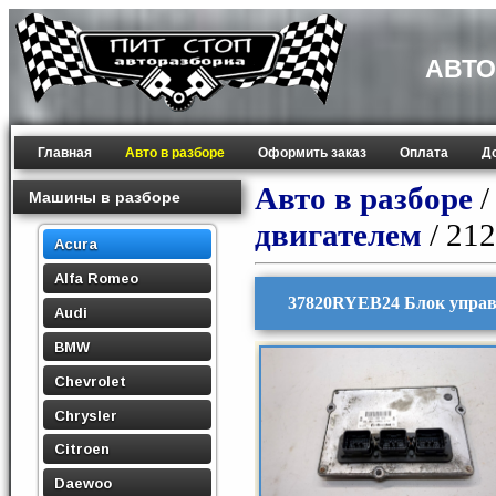
АВТО
Главная
Авто в разборе
Оформить заказ
Оплата
Д
Авто в разборе
Машины в разборе
двигателем
/ 21
Acura
Alfa Romeo
37820RYEB24 Блок управ
Audi
BMW
Chevrolet
Chrysler
Citroen
Daewoo