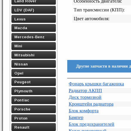
Land Rover
Особенность двигателя:
Тип трансмиссии (КПП):
LDV (DAF)
Цвет автомобиля:
Lexus
Mazda
Mercedes-Benz
Mini
Mitsubishi
Nissan
Другие запчасти в наличии 
Opel
Peugeot
Фонарь крышки багажника
Радиатор АКПП
Plymouth
Диск тормозной
Pontiac
Кронштейн радиатора
Porsche
Блок комфорта
Бампер
Proton
Блок предохранителей
Renault
Кулак поворотный