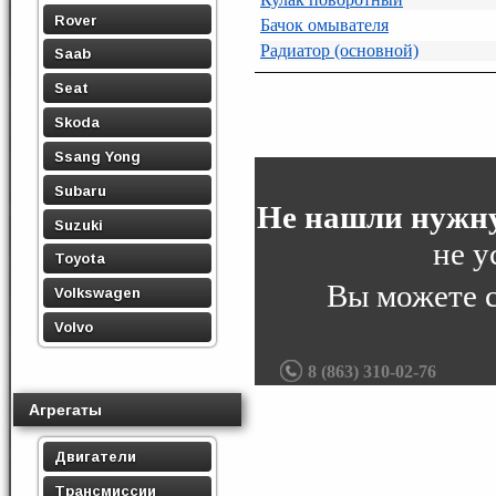
Rover
Бачок омывателя
Радиатор (основной)
Saab
Seat
Skoda
Ssang Yong
Subaru
Не нашли нужну
Suzuki
не у
Toyota
Вы можете 
Volkswagen
Volvo
8 (863) 310-02-76
Агрегаты
Двигатели
Трансмиссии