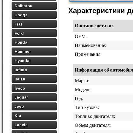
Daihatsu
Характеристики 
Dodge
Fiat
Описание детали:
Ford
OEM:
Honda
Наименование:
Hummer
Примечания:
Hyundai
Информация об автомобиле,
Infiniti
Isuzu
Марка:
Iveco
Модель:
Jaguar
Год:
Jeep
Тип кузова:
Kia
Топливо двигателя:
Lancia
Объем двигателя: