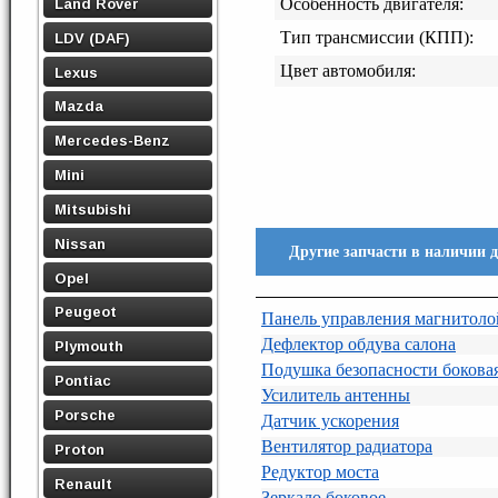
Land Rover
Особенность двигателя:
Тип трансмиссии (КПП):
LDV (DAF)
Цвет автомобиля:
Lexus
Mazda
Mercedes-Benz
Mini
Mitsubishi
Nissan
Другие запчасти в наличии 
Opel
Peugeot
Панель управления магнитоло
Дефлектор обдува салона
Plymouth
Подушка безопасности боковая
Pontiac
Усилитель антенны
Porsche
Датчик ускорения
Вентилятор радиатора
Proton
Редуктор моста
Renault
Зеркало боковое