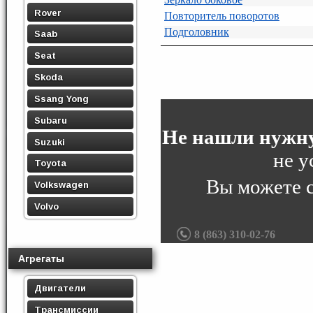
Rover
Повторитель поворотов
Подголовник
Saab
Seat
Skoda
Ssang Yong
Subaru
Не нашли нужну
Suzuki
не у
Toyota
Вы можете 
Volkswagen
Volvo
8 (863) 310-02-76
Агрегаты
Двигатели
Трансмиссии