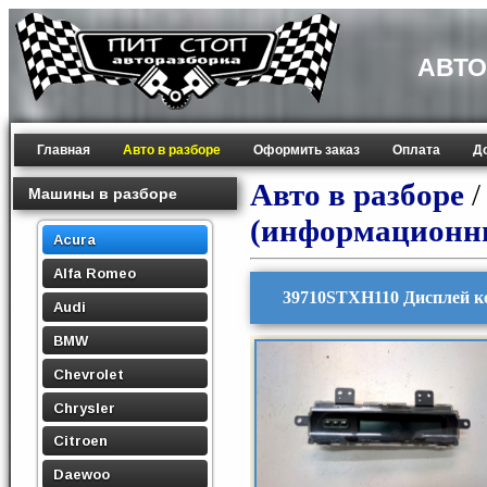
АВТО
Главная
Авто в разборе
Оформить заказ
Оплата
Д
Авто в разборе
Машины в разборе
(информационн
Acura
Alfa Romeo
39710STXH110 Дисплей к
Audi
BMW
Chevrolet
Chrysler
Citroen
Daewoo