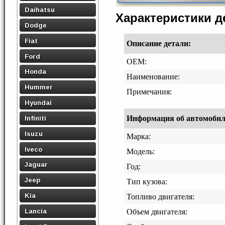
Daihatsu
Характеристики 
Dodge
Fiat
Описание детали:
Ford
OEM:
Honda
Наименование:
Hummer
Примечания:
Hyundai
Информация об автомобиле,
Infiniti
Isuzu
Марка:
Iveco
Модель:
Jaguar
Год:
Jeep
Тип кузова:
Kia
Топливо двигателя:
Lancia
Объем двигателя: