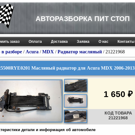
АВТОРАЗБОРКА ПИТ СТОП
мить заказ
Оплата
Доставка
Заявка
О нас
Контакты
 в разборе
/
Acura
/
MDX
/
Радиатор масляный
/ 21221968
25500RYE0201 Масляный радиатор для Acura MDX 2006-2013
1 650 ₽
КОД ТОВАРА
21221968
ктеристики детали и информация об автомобиле