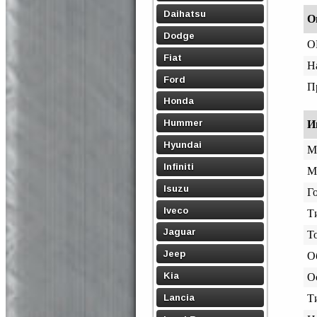
Daihatsu
О
Dodge
O
Fiat
Н
Ford
П
Honda
Hummer
И
Hyundai
М
Infiniti
М
Isuzu
Го
Iveco
Т
Jaguar
Т
Jeep
О
Kia
О
Lancia
Т