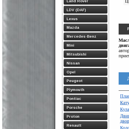
Land Rover
Ц
LDV (DAF)
Lexus
Mazda
Mercedes-Benz
Масл
двиг
Mini
авто
Mitsubishi
прие
Nissan
Opel
Peugeot
Plymouth
Пла
Pontiac
Кат
Porsche
Кул
Дви
Proton
двор
Renault
Коло