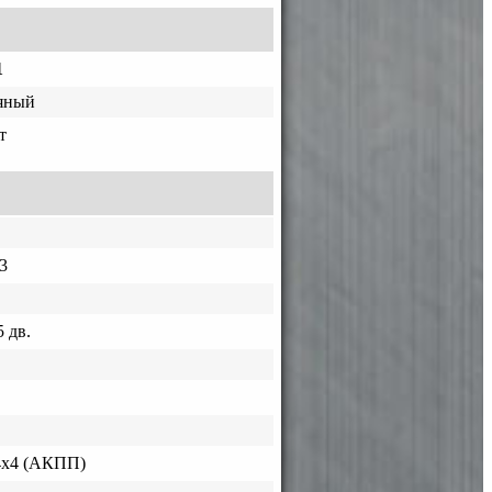
1
ляный
т
3
 дв.
4х4 (АКПП)