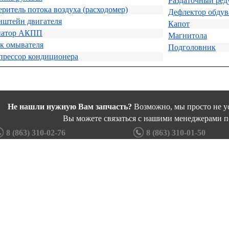
Раздаточный ред
ритель потока воздуха (расходомер)
Дефлектор обдув
нштейн двигателя
Капот
иатор АКПП
Магнитола
к омывателя
Подголовник
прессор кондиционера
Не нашли нужную Вам запчасть?
Возможно, мы просто не ус
Вы можете связаться с нашими менеджерами п
8 (863) 310-02-76
8 (863) 310-01-50