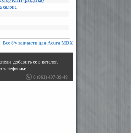
уктор КПП (раздатка)
а салона
Все б/у запчасти для Acura MDX
пели добавить ее в каталог.
о телефонам:
8 (961) 407-39-49