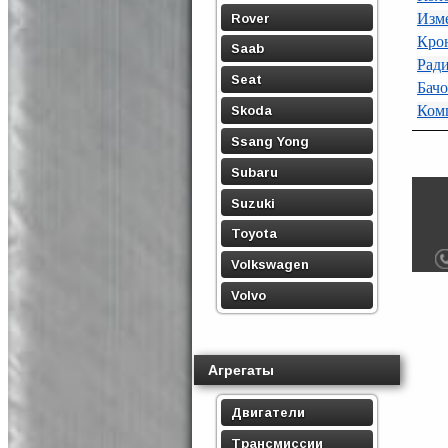
Изме
Rover
Кро
Saab
Рад
Seat
Бачо
Ком
Skoda
Ssang Yong
Subaru
Suzuki
Toyota
Volkswagen
Volvo
Агрегаты
Двигатели
Трансмиссии