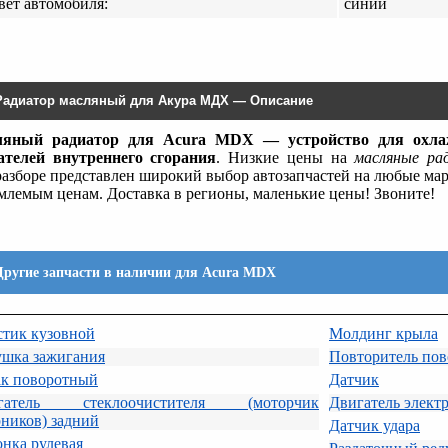
вет автомобиля:
синий
Радиатор масляный для Акура МДХ — Описание
яный радиатор для Acura MDX — устройство для охлаж
ателей внутреннего сгорания
. Низкие цены на
масляные ра
разборе представлен широкий выбор автозапчастей на любые м
млемым ценам. Доставка в регионы, маленькие цены! Звоните!
Другие запчасти в наличии для Acura MDX
стик кузовной
Молдинг крыла
ушка зажигания
Повторитель пов
ак поворотный
Датчик
гатель стеклоочистителя (моторчик
Двигатель элект
ников) задний
Датчик удара
нка рулевая