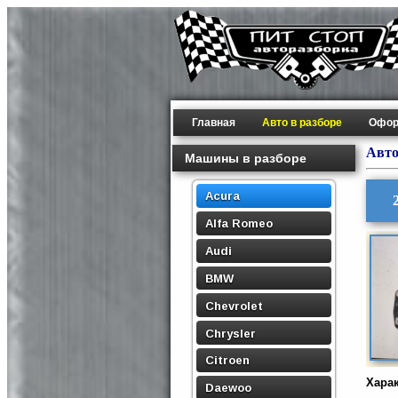
Главная
Авто в разборе
Офор
Авто
Машины в разборе
Acura
Alfa Romeo
Audi
BMW
Chevrolet
Chrysler
Citroen
Хара
Daewoo