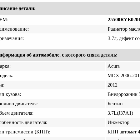
писание детали:
EM:
25500RYE020
аименование:
Радиатор мас
римечания:
3.7л, дефект со
нформация об автомобиле, с которого снята деталь:
арка:
Acura
одель:
MDX 2006-201
д:
2012
ип кузова:
Внедорожник 5
опливо двигателя:
Бензин
бъем двигателя:
3.7L(J37A1)
собенность двигателя:
Инжектор
ип трансмиссии (КПП):
КПП автомат 