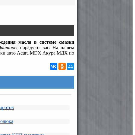
дения масла в системе смазки
диаторы
порадуют вас. На нашем
арки авто Acura MDX Акура МДХ по
оротов
ролюка