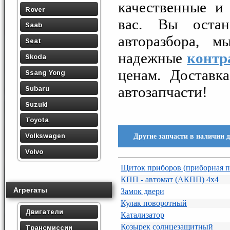
качественные и
Rover
вас. Вы остан
Saab
авторазбора, м
Seat
надежные
контр
Skoda
ценам. Доставк
Ssang Yong
автозапчасти!
Subaru
Suzuki
Toyota
Volkswagen
Другие запчасти в наличии 
Volvo
Щиток приборов (приборная п
КПП - автомат (АКПП) 4х4
Агрегаты
Замок двери
Кулак поворотный
Двигатели
Катализатор
Козырек солнцезащитный
Трансмиссии