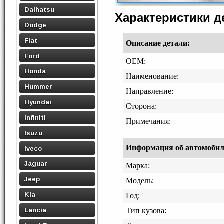
Daihatsu
Характеристики 
Dodge
Fiat
Описание детали:
Ford
OEM:
Honda
Наименование:
Hummer
Направление:
Hyundai
Сторона:
Infiniti
Примечания:
Isuzu
Информация об автомобиле,
Iveco
Jaguar
Марка:
Jeep
Модель:
Kia
Год:
Lancia
Тип кузова: