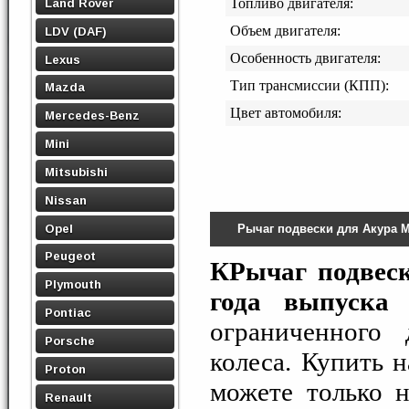
Land Rover
Топливо двигателя:
Объем двигателя:
LDV (DAF)
Особенность двигателя:
Lexus
Тип трансмиссии (КПП):
Mazda
Цвет автомобиля:
Mercedes-Benz
Mini
Mitsubishi
Nissan
Opel
Рычаг подвески для Акура 
Peugeot
КРычаг подвес
Plymouth
года выпуска 
Pontiac
ограниченного 
Porsche
колеса. Купить
Proton
можете только 
Renault