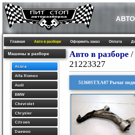
АВТО
Главная
Авто в разборе
Оформить заказ
Оплата
Д
Авто в разборе
Машины в разборе
21223327
Acura
Alfa Romeo
51360STXA07 Рычаг подв
Audi
BMW
Chevrolet
Chrysler
Citroen
Daewoo