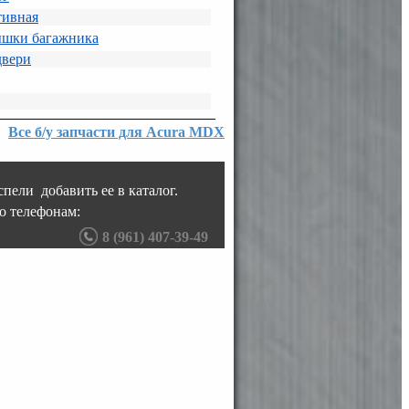
тивная
ышки багажника
двери
Все б/у запчасти для Acura MDX
пели добавить ее в каталог.
о телефонам:
8 (961) 407-39-49