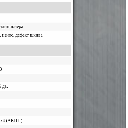
ондиционера
, износ, дефект шкива
3
 дв.
4х4 (АКПП)