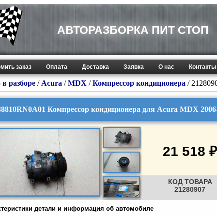
АВТОРАЗБОРКА ПИТ СТОП
мить заказ
Оплата
Доставка
Заявка
О нас
Контакты
 в разборе
/
Acura
/
MDX
/
Компрессор кондиционера
/ 212809
38810RN0A01 Компрессор кондиционера для Acura MDX 2006
21 518 ₽
КОД ТОВАРА
21280907
ктеристики детали и информация об автомобиле