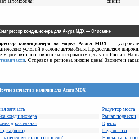
вет автомобиля:
синий
Компрессор кондиционера для Акура МДХ — Описание
прессор кондиционера на марку Acura MDX
— устройств
атических условий в салоне автомобиля. Предоставляем широк
се марки авто по сравнительно скромным ценам по России. Наш 
втозапчасти
. Отправка в регионы, низкие цены! Звоните и зака
Другие запчасти в наличии для Acura MDX
ая запчасть
Редуктор моста
бка кондиционера
Рычаг подвески
онка дроссельная
Крыло
одка (коса)
Педаль газа
ль передняя салона (торпедо)
Накладка на пор