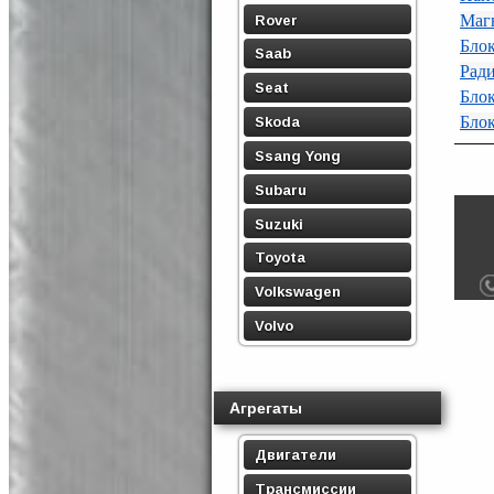
Маг
Rover
Бло
Saab
Ради
Seat
Бло
Блок
Skoda
Ssang Yong
Subaru
Suzuki
Toyota
Volkswagen
Volvo
Агрегаты
Двигатели
Трансмиссии