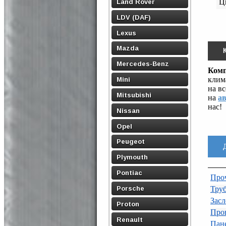
Land Rover
Ц
LDV (DAF)
Lexus
Mazda
Mercedes-Benz
Ком
клим
Mini
на в
Mitsubishi
на
а
нас!
Nissan
Opel
Peugeot
Plymouth
Pontiac
Проч
Тру
Porsche
Засл
Proton
Пров
Renault
Пане