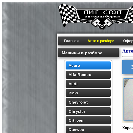
Главная
Авто в разборе
Офор
Авто
Машины в разборе
Acura
Alfa Romeo
Audi
BMW
Chevrolet
Chrysler
Citroen
Хара
Daewoo