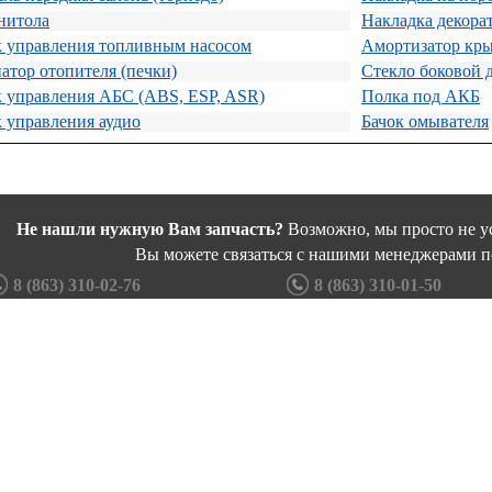
нитола
Накладка декора
к управления топливным насосом
Амортизатор кр
атор отопителя (печки)
Стекло боковой 
к управления АБС (ABS, ESP, ASR)
Полка под АКБ
 управления аудио
Бачок омывателя
Не нашли нужную Вам запчасть?
Возможно, мы просто не ус
Вы можете связаться с нашими менеджерами п
8 (863) 310-02-76
8 (863) 310-01-50