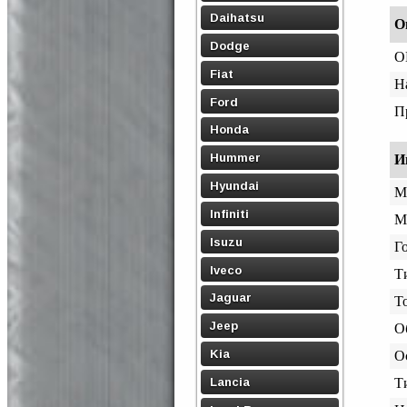
Daihatsu
О
Dodge
O
Fiat
Н
Ford
П
Honda
Hummer
И
Hyundai
М
Infiniti
М
Isuzu
Го
Iveco
Т
Jaguar
Т
Jeep
О
Kia
О
Lancia
Т