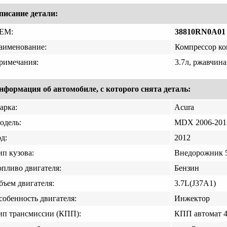
писание детали:
EM:
38810RN0A01
аименование:
Компрессор к
римечания:
3.7л, ржавчина
нформация об автомобиле, с которого снята деталь:
арка:
Acura
одель:
MDX 2006-201
д:
2012
ип кузова:
Внедорожник 5
опливо двигателя:
Бензин
бъем двигателя:
3.7L(J37A1)
собенность двигателя:
Инжектор
ип трансмиссии (КПП):
КПП автомат 