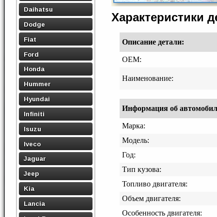
Daihatsu
Характеристики 
Dodge
Fiat
Описание детали:
Ford
OEM:
Honda
Наименование:
Hummer
Hyundai
Информация об автомобиле,
Infiniti
Марка:
Isuzu
Модель:
Iveco
Год:
Jaguar
Тип кузова:
Jeep
Топливо двигателя:
Kia
Объем двигателя:
Lancia
Особенность двигателя: