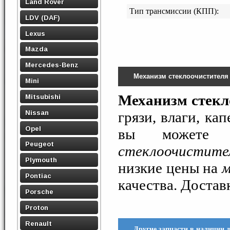
Land Rover
Тип трансмиссии (КПП):
LDV (DAF)
Lexus
Mazda
Mercedes-Benz
Механизм стеклоочистителя
Mini
Механизм стекл
Mitsubishi
Nissan
грязи, влаги, ка
Opel
вы можете 
Peugeot
стеклоочистите
Plymouth
низкие цены на
м
Pontiac
качества. Достав
Porsche
Proton
Renault
Другие запчасти в наличии 