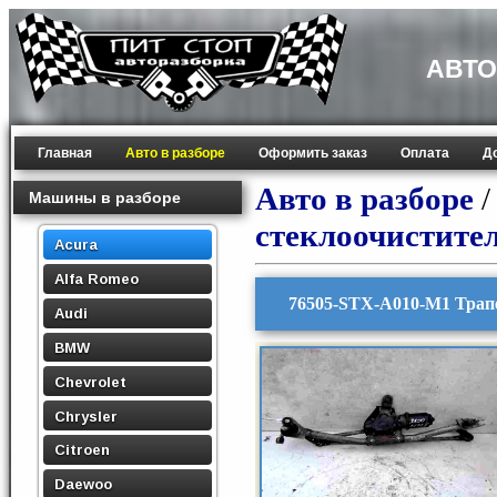
АВТО
Главная
Авто в разборе
Оформить заказ
Оплата
Д
Авто в разборе
Машины в разборе
стеклоочистите
Acura
Alfa Romeo
76505-STX-A010-M1 Трап
Audi
BMW
Chevrolet
Chrysler
Citroen
Daewoo