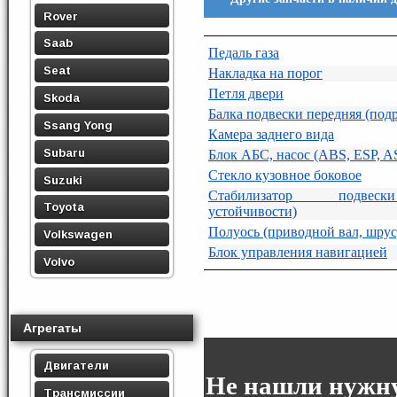
Rover
Saab
Педаль газа
Seat
Накладка на порог
Петля двери
Skoda
Балка подвески передняя (под
Ssang Yong
Камера заднего вида
Subaru
Блок АБС, насос (ABS, ESP, A
Стекло кузовное боковое
Suzuki
Стабилизатор подвеск
Toyota
устойчивости)
Полуось (приводной вал, шрус
Volkswagen
Блок управления навигацией
Volvo
Агрегаты
Двигатели
Не нашли нужну
Трансмиссии