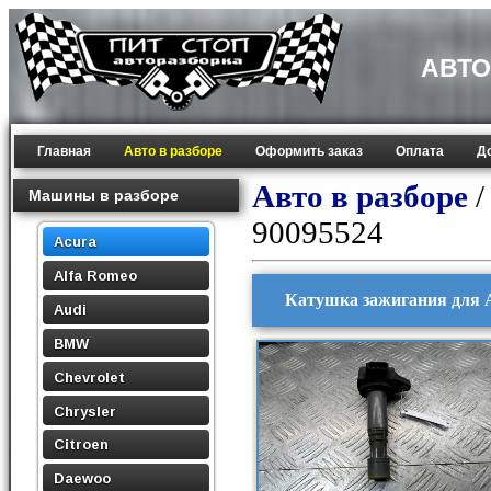
АВТО
Главная
Авто в разборе
Оформить заказ
Оплата
Д
Авто в разборе
Машины в разборе
90095524
Acura
Alfa Romeo
Катушка зажигания для 
Audi
BMW
Chevrolet
Chrysler
Citroen
Daewoo