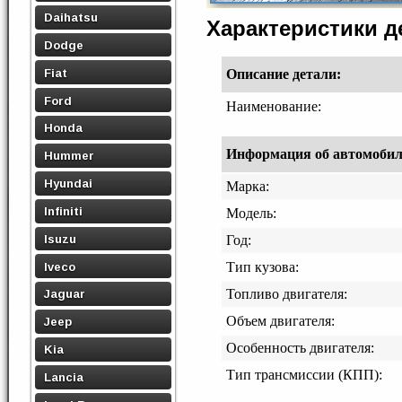
Daihatsu
Характеристики 
Dodge
Fiat
Описание детали:
Ford
Наименование:
Honda
Информация об автомобиле,
Hummer
Hyundai
Марка:
Infiniti
Модель:
Isuzu
Год:
Iveco
Тип кузова:
Топливо двигателя:
Jaguar
Объем двигателя:
Jeep
Особенность двигателя:
Kia
Тип трансмиссии (КПП):
Lancia