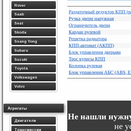
Rover
Раздаточный редуктор КПП (ра
Saab
Ручка двери наружная
Seat
Ограничитель двери
Кардан рулевой
Skoda
Решетка радиатора
Ssang Yong
КПП-автомат (АКПП)
Subaru
Блок управления дверьми
Трос кулисы КПП
Suzuki
Колонка рулевая
Toyota
Блок управления АБС (ABS, E
Volkswagen
Volvo
Агрегаты
Не нашли нужну
Двигатели
не у
Трансмиссии