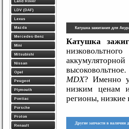
Land Rover
LDV (DAF)
Lexus
Mazda
Катушка зажигания для Аку
Mercedes-Benz
Катушка зажиг
Mini
низковольтно
Mitsubishi
аккумулятор
Nissan
высоковольтное
Opel
MDX
? Именно 
Peugeot
низким ценам и
Plymouth
регионы, низкие 
Pontiac
Porsche
Proton
Другие запчасти в наличии 
Renault