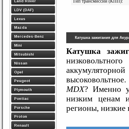
Land Rover
Тип трансмиссии (КПП):
LDV (DAF)
Lexus
Mazda
Mercedes-Benz
Катушка зажигания для Аку
Mini
Катушка зажиг
Mitsubishi
низковольтно
Nissan
аккумулятор
Opel
высоковольтное
Peugeot
MDX
? Именно 
Plymouth
низким ценам и
Pontiac
регионы, низкие 
Porsche
Proton
Renault