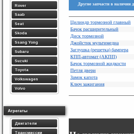
Другие запчасти в наличии 
Rover
Saab
Цилиндр тормозной главный
Seat
Бачок расширительный
Skoda
Диск тормозной
Ssang Yong
Джойстик мультимедиа
Заглушка (решетка) бампера
Subaru
КПП-автомат (АКПП)
Suzuki
Бачок тормозной жидкости
Toyota
Петля двери
Замок капота
Volkswagen
Ключ зажигания
Volvo
Агрегаты
Двигатели
Трансмиссии