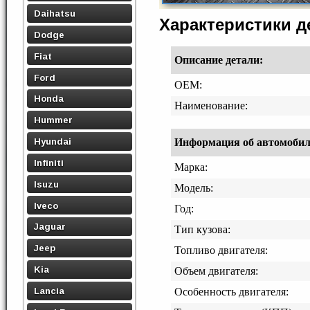
Daihatsu
Характеристики 
Dodge
Fiat
Описание детали:
Ford
OEM:
Honda
Наименование:
Hummer
Hyundai
Информация об автомобиле,
Infiniti
Марка:
Isuzu
Модель:
Iveco
Год:
Jaguar
Тип кузова:
Jeep
Топливо двигателя:
Kia
Объем двигателя:
Lancia
Особенность двигателя: