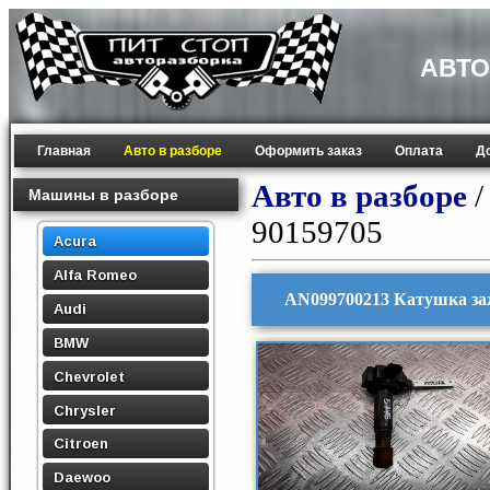
АВТО
Главная
Авто в разборе
Оформить заказ
Оплата
Д
Авто в разборе
Машины в разборе
90159705
Acura
Alfa Romeo
AN099700213 Катушка за
Audi
BMW
Chevrolet
Chrysler
Citroen
Daewoo