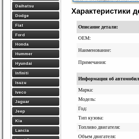
Daihatsu
Характеристики 
Dodge
Fiat
Описание детали:
Ford
OEM:
Honda
Наименование:
Hummer
Примечания:
Hyundai
Infiniti
Информация об автомобиле,
Isuzu
Марка:
Iveco
Модель:
Jaguar
Год:
Jeep
Тип кузова:
Kia
Топливо двигателя:
Lancia
Объем двигателя: