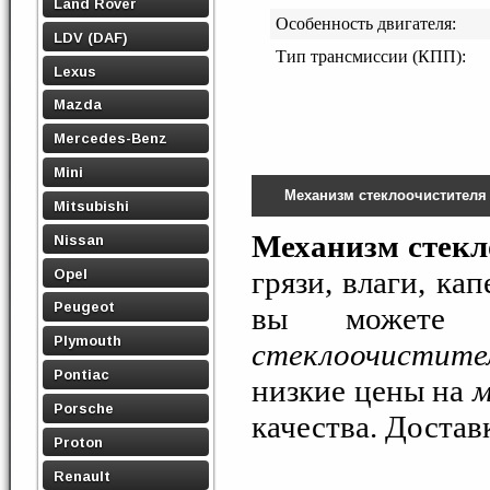
Land Rover
Особенность двигателя:
LDV (DAF)
Тип трансмиссии (КПП):
Lexus
Mazda
Mercedes-Benz
Mini
Механизм стеклоочистителя
Mitsubishi
Механизм стекл
Nissan
грязи, влаги, ка
Opel
Peugeot
вы можете 
Plymouth
стеклоочистите
Pontiac
низкие цены на
м
Porsche
качества. Достав
Proton
Renault