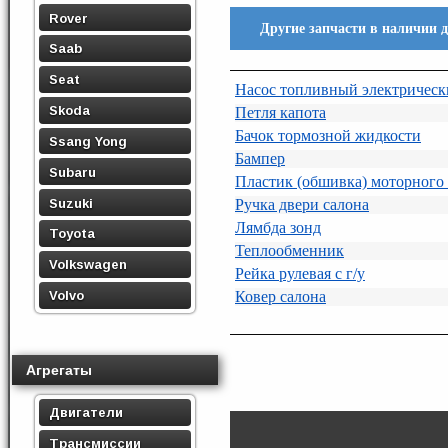
Rover
Другие запчасти в наличии 
Saab
Seat
Насос топливный электричес
Skoda
Петля капота
Бачок тормозной жидкости
Ssang Yong
Бампер
Subaru
Пластик (обшивка) моторного 
Suzuki
Ручка двери салона
Лямбда зонд
Toyota
Теплообменник
Volkswagen
Рейка рулевая с г/у
Ковер салона
Volvo
Агрегаты
Двигатели
Трансмиссии