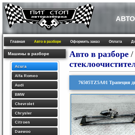
АВТО
Главная
Авто в разборе
Оформить заказ
Оплата
Д
Авто в разборе
Машины в разборе
стеклоочистите
Acura
Alfa Romeo
76505TZ5A01 Трапеция д
Audi
BMW
Chevrolet
Chrysler
Citroen
Daewoo