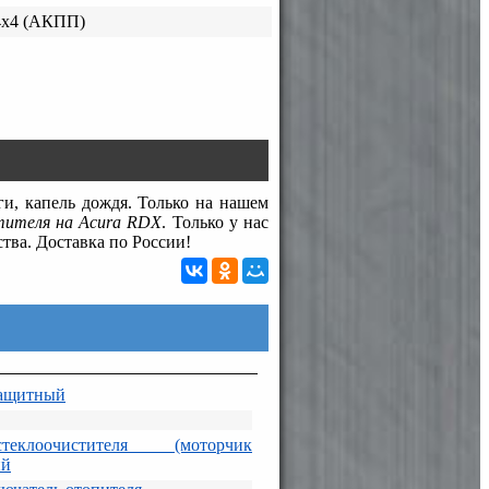
4х4 (АКПП)
ги, капель дождя. Только на нашем
тителя на Acura RDX
. Только у нас
ства. Доставка по России!
защитный
еклоочистителя (моторчик
ий