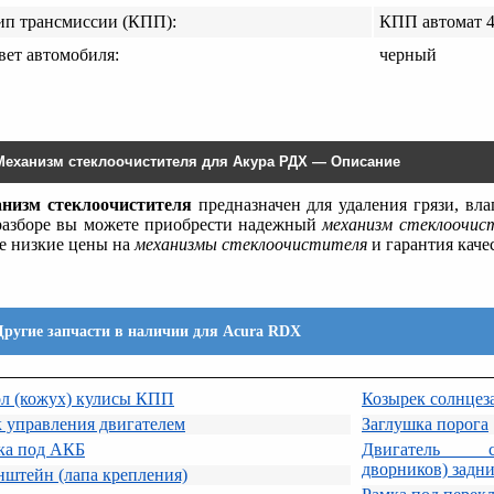
ип трансмиссии (КПП):
КПП автомат 
вет автомобиля:
черный
Механизм стеклоочистителя для Акура РДХ — Описание
низм стеклоочистителя
предназначен для удаления грязи, вла
разборе вы можете приобрести надежный
механизм стеклоочис
е низкие цены на
механизмы стеклоочистителя
и гарантия каче
Другие запчасти в наличии для Acura RDX
ол (кожух) кулисы КПП
Козырек солнце
 управления двигателем
Заглушка порога
ка под АКБ
Двигатель ст
дворников) задн
штейн (лапа крепления)