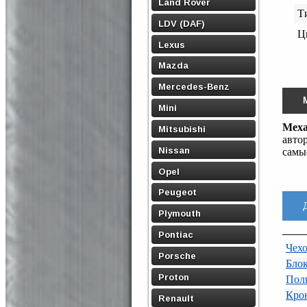
Land Rover
Т
LDV (DAF)
Ц
Lexus
Mazda
Mercedes-Benz
Mini
Меха
Mitsubishi
авто
Nissan
самы
Opel
Peugeot
Plymouth
Pontiac
Чех
Porsche
Блок
Proton
Пол
Крон
Renault