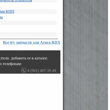
лючатель отопителя
а
ния КПП
ра
Все б/у запчасти для Acura RDX
пели добавить ее в каталог.
о телефонам:
8 (961) 407-39-49