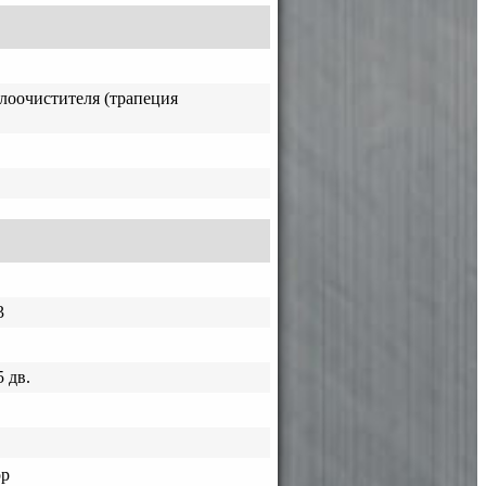
лоочистителя (трапеция
3
 дв.
ор