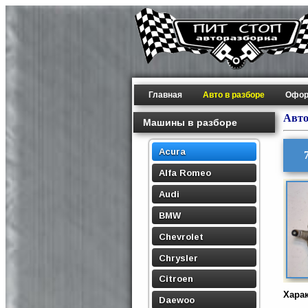
Главная
Авто в разборе
Офор
Авто
Машины в разборе
Acura
Alfa Romeo
Audi
BMW
Chevrolet
Chrysler
Citroen
Хара
Daewoo