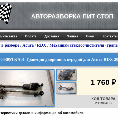
АВТОРАЗБОРКА ПИТ СТОП
мить заказ
Оплата
Доставка
Заявка
О нас
Контакты
 в разборе
/
Acura
/
RDX
/
Механизм стеклоочистителя (трапе
76530STKA01 Трапеция дворников передий для Acura RDX 20
1 760 ₽
КОД ТОВАРА
21190493
ктеристики детали и информация об автомобиле