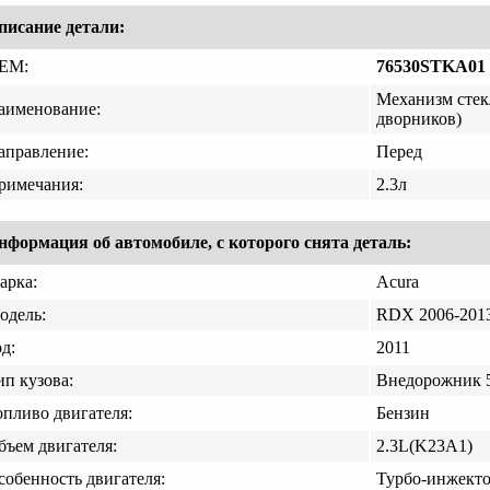
писание детали:
EM:
76530STKA01
Механизм стек
аименование:
дворников)
аправление:
Перед
римечания:
2.3л
нформация об автомобиле, с которого снята деталь:
арка:
Acura
одель:
RDX 2006-201
д:
2011
ип кузова:
Внедорожник 5
опливо двигателя:
Бензин
бъем двигателя:
2.3L(K23A1)
собенность двигателя:
Турбо-инжект