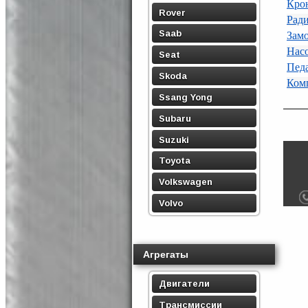
Кро
Rover
Ради
Saab
Зам
Нас
Seat
Педа
Skoda
Ком
Ssang Yong
Subaru
Suzuki
Toyota
Volkswagen
Volvo
Агрегаты
Двигатели
Трансмиссии