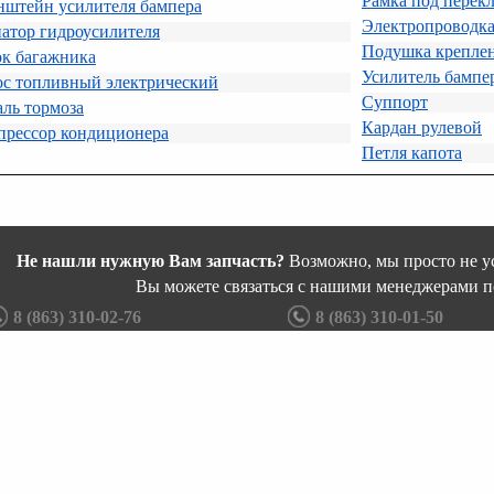
Рамка под перек
нштейн усилителя бампера
Электропроводк
атор гидроусилителя
Подушка крепле
ок багажника
Усилитель бампе
ос топливный электрический
Суппорт
ль тормоза
Кардан рулевой
прессор кондиционера
Петля капота
Не нашли нужную Вам запчасть?
Возможно, мы просто не ус
Вы можете связаться с нашими менеджерами п
8 (863) 310-02-76
8 (863) 310-01-50