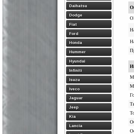
Daihatsu
О
Dodge
O
Fiat
Н
Ford
Н
Honda
П
Hummer
Hyundai
И
Infiniti
М
Isuzu
М
Iveco
Го
Jaguar
Т
Jeep
Т
Kia
О
Lancia
О