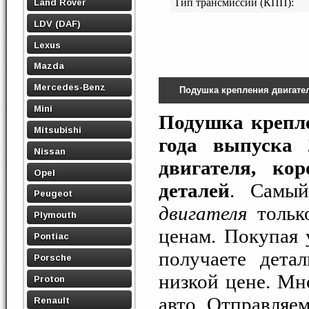
Land Rover
Тип трансмиссии (КПП):
LDV (DAF)
Lexus
Mazda
Mercedes-Benz
Подушка крепления двигате
Mini
Подушка крепле
Mitsubishi
года выпуска 
Nissan
двигателя, ко
Opel
деталей
. Самы
Peugeot
двигателя
тольк
Plymouth
ценам. Покупая
Pontiac
получаете дета
Porsche
низкой цене. М
Proton
авто. Отправляе
Renault