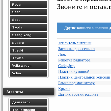
Звоните и остав
Rover
Saab
Seat
Skoda
Другие запчасти в наличии 
Ssang Yong
Subaru
Усилитель антенны
Заслонка дроссельная
Suzuki
Люк
Toyota
Решетка радиатора
Сабвуфер
Volkswagen
Пластик кузовной
Volvo
Пластик центральной консоли
Рамка под магнитолу
Крыло
Агрегаты
Датчик уровня топлива
Двигатели
Трансмиссии