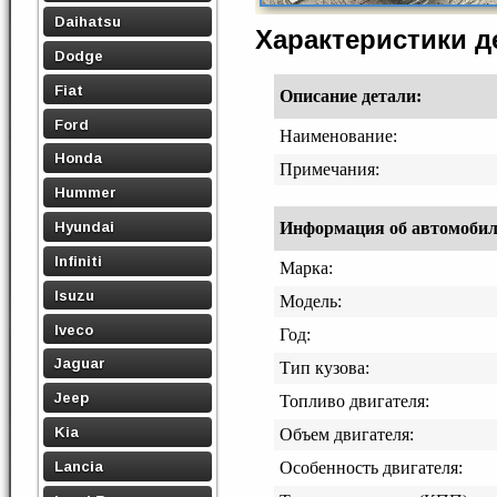
Daihatsu
Характеристики 
Dodge
Fiat
Описание детали:
Ford
Наименование:
Honda
Примечания:
Hummer
Hyundai
Информация об автомобиле,
Infiniti
Марка:
Isuzu
Модель:
Iveco
Год:
Jaguar
Тип кузова:
Jeep
Топливо двигателя:
Kia
Объем двигателя:
Lancia
Особенность двигателя: