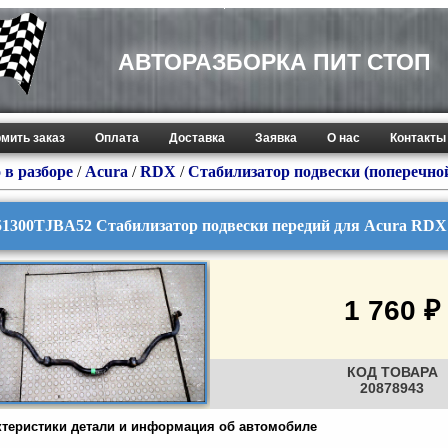
АВТОРАЗБОРКА ПИТ СТОП
мить заказ
Оплата
Доставка
Заявка
О нас
Контакты
 в разборе
/
Acura
/
RDX
/
Стабилизатор подвески (поперечно
51300TJBA52 Стабилизатор подвески передий для Acura RDX 
1 760 ₽
КОД ТОВАРА
20878943
ктеристики детали и информация об автомобиле