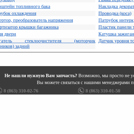
нштейн топливного бака
Накладка декора
рубок охлаждения
Проводка (коса)
ртор, преобразователь напряжения
Патрубок интерк
ртизатор крышки багажника
Пластик панели 
я двери
Катушка зажига
гатель стеклоочистителя (моторчик
Датчик уровня т
ников) задний
Не нашли нужную Вам запчасть?
Возможно, мы просто не ус
Вы можете связаться с нашими менеджерами п
8 (863) 310-02-76
8 (863) 310-01-50