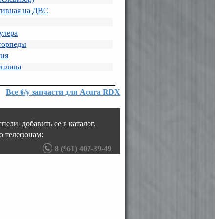
тивная на ДВС
улера
торпеды
ния
оплива
Все б/у запчасти для Acura RDX
пели добавить ее в каталог.
о телефонам:
8 (961) 407-39-49