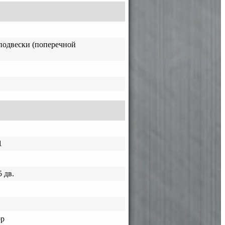
подвески (поперечной
1
 дв.
ор