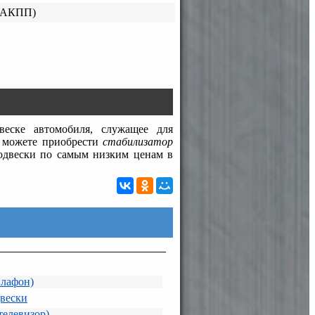
(АКПП)
еске автомобиля, служащее для
ы можете приобрести
стабилизатор
подвески по самым низким ценам в
плафон)
вески
телевизор)