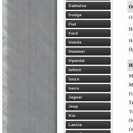
Daihatsu
О
Dodge
O
Fiat
Н
Ford
Н
Honda
П
Hummer
Hyundai
И
Infiniti
М
Isuzu
М
Iveco
Го
Jaguar
Т
Jeep
Т
Kia
О
Lancia
О