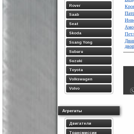
Rover
Кро
Пат
Saab
Инве
Seat
Амо
Skoda
Петл
Дви
Ssang Yong
двор
Subaru
Suzuki
Toyota
Volkswagen
Volvo
Агрегаты
Двигатели
Трансмиссии