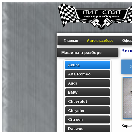
Главная
Авто в разборе
Офор
Авто
Машины в разборе
Acura
Alfa Romeo
Audi
BMW
Chevrolet
Chrysler
Citroen
Хара
Daewoo