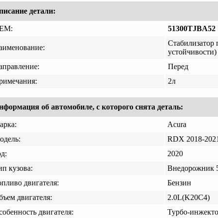
писание детали:
EM:
51300TJBA52
Стабилизатор 
аименование:
устойчивости)
аправление:
Перед
римечания:
2л
нформация об автомобиле, с которого снята деталь:
арка:
Acura
одель:
RDX 2018-202
д:
2020
ип кузова:
Внедорожник 5
опливо двигателя:
Бензин
бъем двигателя:
2.0L(K20C4)
собенность двигателя:
Турбо-инжект