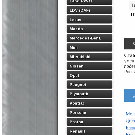
Land Rover
Т
LDV (DAF)
Ц
Lexus
Mazda
Mercedes-Benz
Mini
Стаб
Mitsubishi
умен
подв
Nissan
Росс
Opel
Peugeot
Plymouth
Pontiac
Porsche
Молд
Дис
Proton
Бло
Renault
Воз