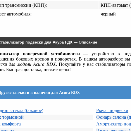
ип трансмиссии (КПП):
КПП-автомат 
вет автомобиля:
черный
Стабилизатор подвески для Акура РДХ — Описание
илизатор поперечной устойчивости
— устройство в подв
ьшения боковых кренов в поворотах. В нашем авторазборе в
ески для модели Acura RDX
. Покупайте у нас стабилизаторы 
ии. Быстрая доставка, низкие цены!
Другие запчасти в наличии для Acura RDX
инг стекла (боковое)
Рычаг подвески
к тормозной
Фонарь салона (
к комфорта
Амортизатор под
духовод
Рамка передняя (