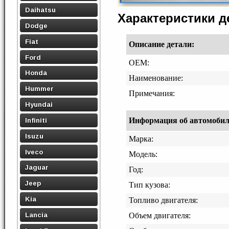
Daihatsu
Характеристики 
Dodge
Fiat
Описание детали:
Ford
OEM:
Honda
Наименование:
Hummer
Примечания:
Hyundai
Информация об автомобиле,
Infiniti
Isuzu
Марка:
Iveco
Модель:
Jaguar
Год:
Jeep
Тип кузова:
Kia
Топливо двигателя:
Lancia
Объем двигателя: