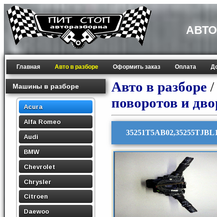
АВТО
Главная
Авто в разборе
Оформить заказ
Оплата
Д
Авто в разборе
Машины в разборе
поворотов и дво
Acura
Alfa Romeo
35251T5AB02,35255TJBL1
Audi
BMW
Chevrolet
Chrysler
Citroen
Daewoo