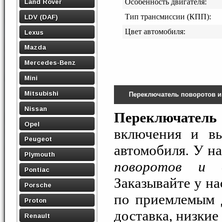
Land Rover
Особенность двигателя:
Тип трансмиссии (КПП):
LDV (DAF)
Цвет автомобиля:
Lexus
Mazda
Mercedes-Benz
Mini
Mitsubishi
Переключатель поворотов и
Nissan
Переключатель
Opel
включения и вы
Peugeot
автомобиля. У н
Plymouth
поворотов и 
Pontiac
Заказывайте у н
Porsche
по приемлемым д
Proton
доставка, низкие
Renault