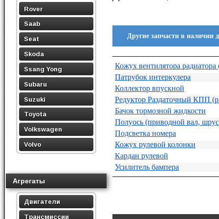
Rover
Saab
Другие запчасти в наличии 
Seat
Skoda
Кожух вентилятора радиатора 
Ssang Yong
Патрубок интеркулера
Subaru
Коллектор впускной
Редуктор Раздаточный КПП (р
Suzuki
Бачок тормозной жидкости
Toyota
Полуось (приводной вал, шрус
Volkswagen
Подсветка номера
Кожух рулевой колонки
Volvo
Кардан рулевой
Усилитель бампера
Агрегаты
Двигатели
Трансмиссии