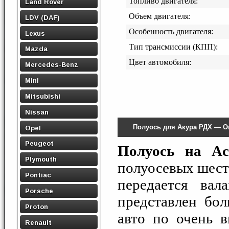
Топливо двигателя:
Land Rover
Объем двигателя:
LDV (DAF)
Особенность двигателя:
Lexus
Тип трансмиссии (КПП):
Mazda
Цвет автомобиля:
Mercedes-Benz
Mini
Mitsubishi
Nissan
Полуось для Акура РДХ — О
Opel
Peugeot
Полуось на A
Plymouth
полуосевых шест
Pontiac
передается вал
Porsche
представлен бо
Proton
авто по очень 
Renault