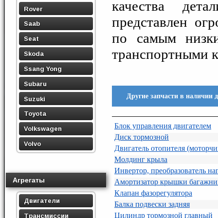
качества дета
Rover
представлен ог
Saab
по самым низк
Seat
транспортными к
Skoda
Ssang Yong
Subaru
Другие запчасти в наличии 
Suzuki
Toyota
Блок управления двигателем
Volkswagen
Диск тормозной
Volvo
Двигатель отопителя (моторчи
Молдинг крыла
Инвертор, преобразователь н
Агрегаты
Амортизатор крышки багажни
Клапан фазорегулятора
Двигатели
Балка подвески задняя
Цилиндр тормозной главный
Трансмиссии