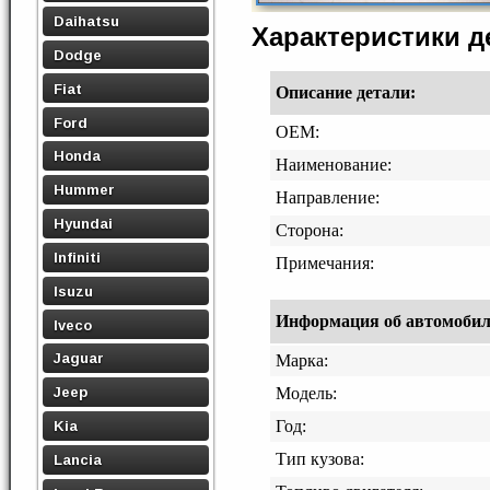
Daihatsu
Характеристики 
Dodge
Fiat
Описание детали:
Ford
OEM:
Honda
Наименование:
Hummer
Направление:
Hyundai
Сторона:
Infiniti
Примечания:
Isuzu
Информация об автомобиле,
Iveco
Jaguar
Марка:
Jeep
Модель:
Год:
Kia
Тип кузова:
Lancia