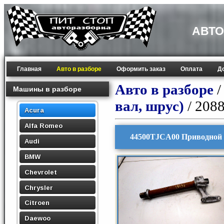
АВТО
Главная
Авто в разборе
Оформить заказ
Оплата
Д
Авто в разборе
Машины в разборе
вал, шрус)
/ 208
Acura
Alfa Romeo
44500TJCA00 Приводной 
Audi
BMW
Chevrolet
Chrysler
Citroen
Daewoo