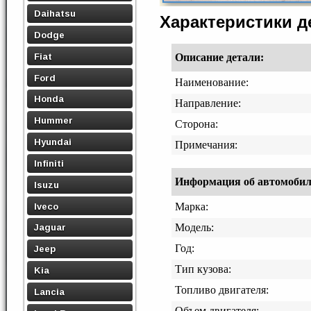
Daihatsu
Характеристики 
Dodge
Fiat
Описание детали:
Ford
Наименование:
Honda
Направление:
Hummer
Сторона:
Hyundai
Примечания:
Infiniti
Информация об автомобиле,
Isuzu
Iveco
Марка:
Модель:
Jaguar
Год:
Jeep
Тип кузова:
Kia
Топливо двигателя:
Lancia
Объем двигателя: