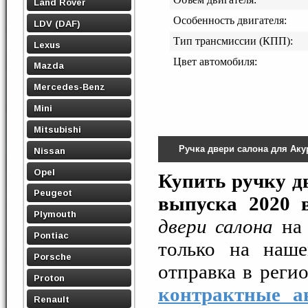
Land Rover
Особенность двигателя:
LDV (DAF)
Тип трансмиссии (КПП):
Lexus
Цвет автомобиля:
Mazda
Mercedes-Benz
Mini
Mitsubishi
Ручка двери салона для Ак
Nissan
Opel
Купить ручку д
Peugeot
выпуска 2020 
Plymouth
двери салона
на 
Pontiac
только на наше
Porsche
отправка в рег
Proton
контрактные ав
Renault