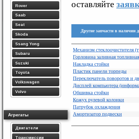
оставляйте
заяв
Rover
Saab
Seat
Другие запчасти в наличии 
Skoda
Ssang Yong
Механизм стеклоочистителя (
Subaru
Горловина заливная топливна
Suzuki
Накладка стойки
Пластик панели торпеды
Toyota
Переключатель поворотов и дв
Volkswagen
Дисплей компьютера (информ
Volvo
Обшивка стойки
Кожух рулевой колонки
Патрубок охлаждения
Амортизатор подвески
Агрегаты
Двигатели
Трансмиссии