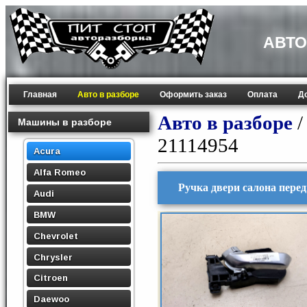
АВТО
Главная
Авто в разборе
Оформить заказ
Оплата
Д
Авто в разборе
Машины в разборе
21114954
Acura
Alfa Romeo
Ручка двери салона пере
Audi
BMW
Chevrolet
Chrysler
Citroen
Daewoo