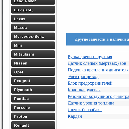
Land Rover
LDV (DAF)
Lexus
Mazda
Mercedes-Benz
Другие запчасти в наличии 
Mini
Mitsubishi
Ручка двери наружная
Датчик слепых (мертвых) зон
Nissan
Подушка крепления двигателя
Opel
Электропривод
Peugeot
Блок предохранителей
Колонка рулевая
Plymouth
Резонатор воздушного фильтр
Pontiac
Датчик уровня топлива
Porsche
Лючок бензобака
Кардан
Proton
Renault