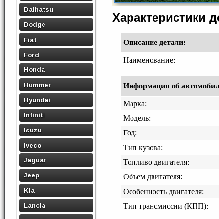
Daihatsu
Характеристики 
Dodge
Fiat
Описание детали:
Ford
Наименование:
Honda
Hummer
Информация об автомобиле,
Hyundai
Марка:
Infiniti
Модель:
Isuzu
Год:
Iveco
Тип кузова:
Jaguar
Топливо двигателя:
Jeep
Объем двигателя:
Kia
Особенность двигателя:
Lancia
Тип трансмиссии (КПП):