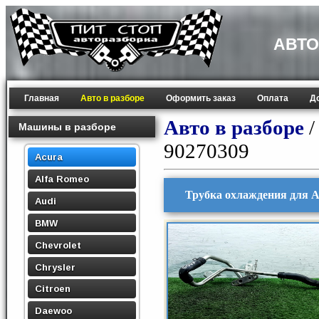
АВТО
Главная
Авто в разборе
Оформить заказ
Оплата
Д
Авто в разборе
Машины в разборе
90270309
Acura
Alfa Romeo
Трубка охлаждения для A
Audi
BMW
Chevrolet
Chrysler
Citroen
Daewoo