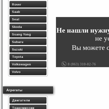
Rover
Saab
Seat
Skoda
Не нашли нужну
Ssang Yong
не у
Subaru
Вы можете 
Suzuki
Toyota
8 (863) 310-02-76
Volkswagen
Volvo
Агрегаты
Двигатели
Трансмиссии