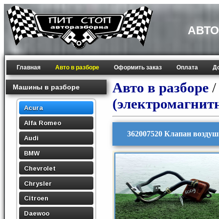
АВТО
Главная
Авто в разборе
Оформить заказ
Оплата
Д
Авто в разборе
Машины в разборе
(электромагнит
Acura
Alfa Romeo
362007520 Клапан воздуш
Audi
BMW
Chevrolet
Chrysler
Citroen
Daewoo