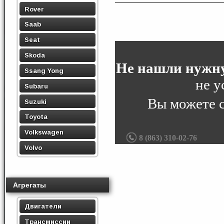
Rover
Saab
Seat
Skoda
Не нашли нужну
Ssang Yong
не у
Subaru
Вы можете 
Suzuki
Toyota
Volkswagen
8 (863) 310-02-76
Volvo
Агрегаты
Двигатели
Трансмиссии