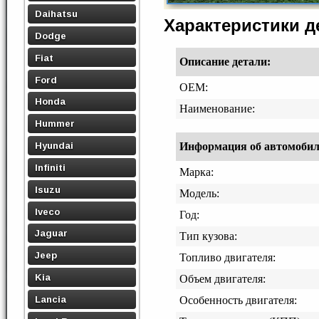
Daihatsu
Характеристики 
Dodge
Fiat
Описание детали:
Ford
OEM:
Honda
Наименование:
Hummer
Hyundai
Информация об автомобиле,
Infiniti
Марка:
Isuzu
Модель:
Iveco
Год:
Jaguar
Тип кузова:
Jeep
Топливо двигателя:
Kia
Объем двигателя:
Lancia
Особенность двигателя: