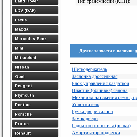
Land Rover
Тип трансмиссии (КПП):
LDV (DAF)
Lexus
Mazda
Mercedes-Benz
Mini
Другие запчасти в наличии 
Mitsubishi
Nissan
Щеткодержатель
Заслонка дроссельная
Opel
Блок управления раздаткой
Peugeot
Пластик (обшивка) салона
Plymouth
Механизм натяжения ремня, ц
Уплотнитель
Pontiac
Ручка двери салона
Porsche
Замок двери
Proton
Радиатор отопителя (печки)
Амортизатор подвески
Renault