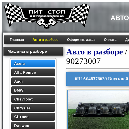
АВТО
Главная
Авто в разборе
Оформить заказ
Оплата
Д
Авто в разборе
Машины в разборе
90273007
Acura
Alfa Romeo
6B2A048378639 Впускной 
Audi
BMW
Chevrolet
Chrysler
Citroen
Daewoo