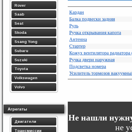
Rover
Кардан
Saab
Балка подвески задняя
Seat
Руль
Ручка открывания капота
Skoda
Антенна
Ssang Yong
Стартер
Subaru
Кожух вентилятора радиатора 
Ручка двери наружная
Suzuki
Подсветка номера
Toyota
Усилитель тормозов вакуумны
Volkswagen
Volvo
Агрегаты
Не нашли нужну
Двигатели
не у
Трансмиссии