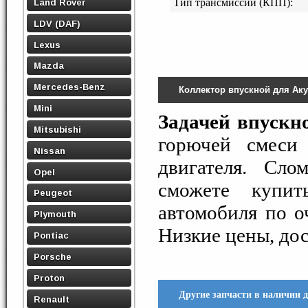
Land Rover
Тип трансмиссии (КПП):
LDV (DAF)
Lexus
Mazda
Mercedes-Benz
Коллектор впускной для Ак
Mini
Задачей впускн
Mitsubishi
горючей смеси 
Nissan
двигателя. Сл
Opel
сможете купи
Peugeot
автомобиля по о
Plymouth
Низкие цены, дос
Pontiac
Porsche
Proton
Другие запчасти в наличии 
Renault