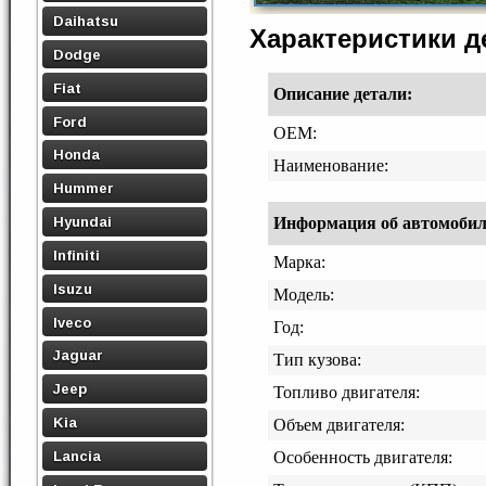
Daihatsu
Характеристики 
Dodge
Fiat
Описание детали:
Ford
OEM:
Honda
Наименование:
Hummer
Hyundai
Информация об автомобиле,
Infiniti
Марка:
Isuzu
Модель:
Iveco
Год:
Jaguar
Тип кузова:
Jeep
Топливо двигателя:
Kia
Объем двигателя:
Lancia
Особенность двигателя: