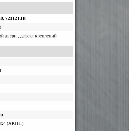
0, 72312TJB
и
ой двери , дефект креплений
1
ор
4x4 (АКПП)