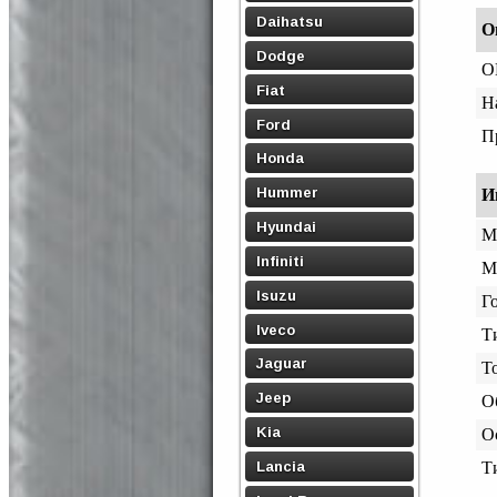
Daihatsu
О
Dodge
O
Fiat
Н
Ford
П
Honda
Hummer
И
Hyundai
М
Infiniti
М
Isuzu
Го
Iveco
Т
Jaguar
Т
Jeep
О
Kia
О
Lancia
Т