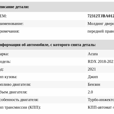
писание детали:
EM:
72312TJBA012
аименование:
Молдинг двер
римечания:
передней прав
нформация об автомобиле, с которого снята деталь:
арка:
Acura
одель:
RDX 2018-202
д:
2021
ип кузова:
Джип
опливо двигателя:
Бензин
бъем двигателя:
2.0
собенность двигателя:
Турбо-инжект
ип трансмиссии (КПП):
КПП-автомат 