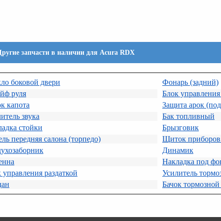
Другие запчасти в наличии для Acura RDX
ло боковой двери
Фонарь (задний)
йф руля
Блок управления
к капота
Защита арок (по
итель звука
Бак топливный
ладка стойки
Брызговик
ль передняя салона (торпедо)
Щиток приборов 
духозаборник
Динамик
енна
Накладка под фо
 управления раздаткой
Усилитель тормо
дан
Бачок тормозной