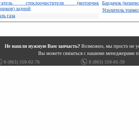
гатель стеклоочистителя (моторчик
Бардачок (вещев
ников) задний
Усилитель тормо
ль газа
Не нашли нужную Вам запчасть?
Возможно, мы просто не ус
Вы можете связаться с нашими менеджерами п
8 (863) 310-02-76
8 (863) 310-01-50