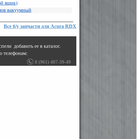
ой ящик)
зов вакуумный
Все б/у запчасти для Acura RDX
пели добавить ее в каталог.
о телефонам:
8 (961) 407-39-49