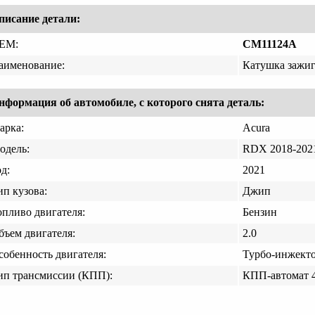
писание детали:
EM:
CM11124A
аименование:
Катушка зажи
нформация об автомобиле, с которого снята деталь:
арка:
Acura
одель:
RDX 2018-202
д:
2021
ип кузова:
Джип
опливо двигателя:
Бензин
бъем двигателя:
2.0
собенность двигателя:
Турбо-инжект
ип трансмиссии (КПП):
КПП-автомат 