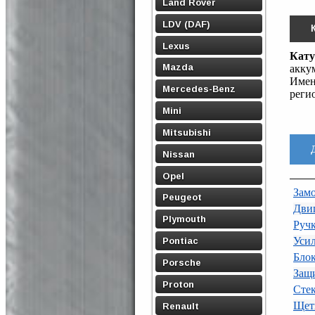
Land Rover
LDV (DAF)
Lexus
Кату
Mazda
акку
Имен
Mercedes-Benz
реги
Mini
Mitsubishi
Nissan
Opel
Замо
Peugeot
Дви
Plymouth
Ручк
Усил
Pontiac
Бло
Porsche
Защи
Proton
Сте
Щет
Renault