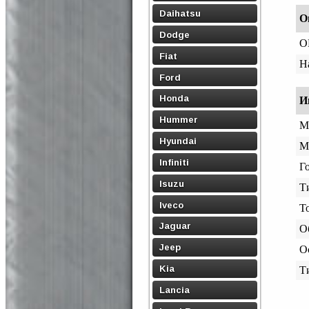
Daihatsu
О
Dodge
O
Fiat
Н
Ford
Honda
И
Hummer
М
Hyundai
М
Infiniti
Го
Isuzu
Т
Iveco
Т
Jaguar
О
Jeep
О
Kia
Т
Lancia