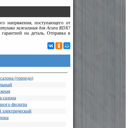
го напряжения, поступающего от
атушка зажигания для Acura RDX
?
гарантией на деталь. Отправка в
салона (торпедо)
ельный
ужная
а салона
шного фильтра
 электрический
алона