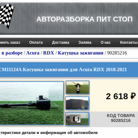
АВТОРАЗБОРКА ПИТ СТОП
мить заказ
Оплата
Доставка
Заявка
О нас
Контакты
 в разборе
/
Acura
/
RDX
/
Катушка зажигания
/ 90285216
CM11124A Катушка зажигания для Acura RDX 2018-2021
2 618 ₽
КОД ТОВАРА
90285216
ктеристики детали и информация об автомобиле