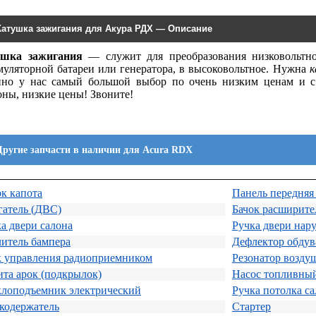
Катушка зажигания для Акура РДХ — Описание
шка зажигания
— служит для преобразования низковольтно
муляторной батареи или генератора, в высоковольтное. Нужна
к
но у нас самый большой выбор по очень низким ценам и с 
оны, низкие цены! Звоните!
Другие запчасти в наличии для Acura RDX
к капота
Панель передняя 
гатель (ДВС)
Бачок расширит
а двери салона
Ручка двери нар
итель бампера
Дефлектор обдув
к управления радиоприемником
Резонатор возду
та арок (подкрылок)
Насос топливный
клоподъемник электрический
Ручка потолка с
кодержатель
Стартер