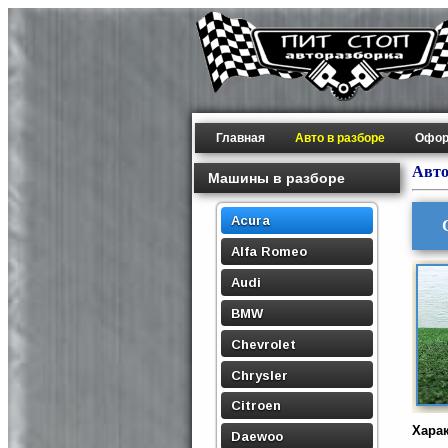
Главная
Авто в разборе
Офор
Авто
Машины в разборе
Acura
Alfa Romeo
Audi
BMW
Chevrolet
Chrysler
Citroen
Хара
Daewoo