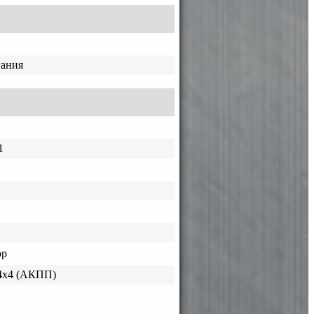
гания
1
ор
4x4 (АКПП)