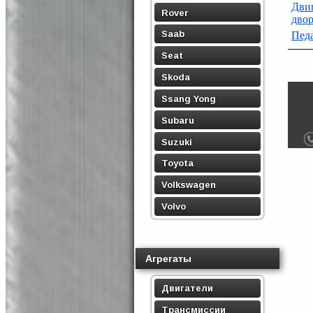
Дви
Rover
двор
Saab
Педа
Seat
Skoda
Ssang Yong
Subaru
Suzuki
Toyota
Volkswagen
Volvo
Агрегаты
Двигатели
Трансмиссии