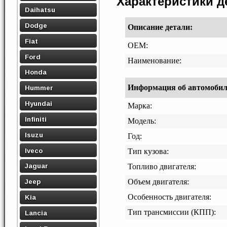
Характеристики 
Daihatsu
Dodge
Описание детали:
Fiat
OEM:
Ford
Наименование:
Honda
Информация об автомобиле,
Hummer
Hyundai
Марка:
Infiniti
Модель:
Isuzu
Год:
Iveco
Тип кузова:
Jaguar
Топливо двигателя:
Объем двигателя:
Jeep
Особенность двигателя:
Kia
Тип трансмиссии (КПП):
Lancia