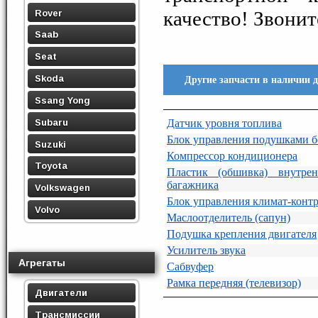
качество! Звонит
Rover
Saab
Seat
Skoda
Другие запчасти в наличии 
Ssang Yong
Subaru
Датчик уровня топлива
Блок управления подушками б
Suzuki
Компрессор кондиционера
Toyota
Пластик (обшивка) внутрен
багажника
Volkswagen
Блок управления климат-конт
Volvo
Маслоотделитель (сапун)
Подушка крепления двигателя
Усилитель звука
Агрегаты
Сабвуфер
Рамка передняя (телевизор)
Двигатели
Трансмиссии