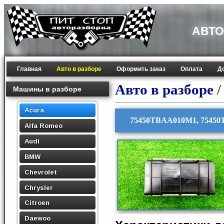
АВТО
Главная
Авто в разборе
Оформить заказ
Оплата
Д
Авто в разборе
Машины в разборе
Acura
75450TBAA010M1, 75450T
Alfa Romeo
Audi
BMW
Chevrolet
Chrysler
Citroen
Daewoo