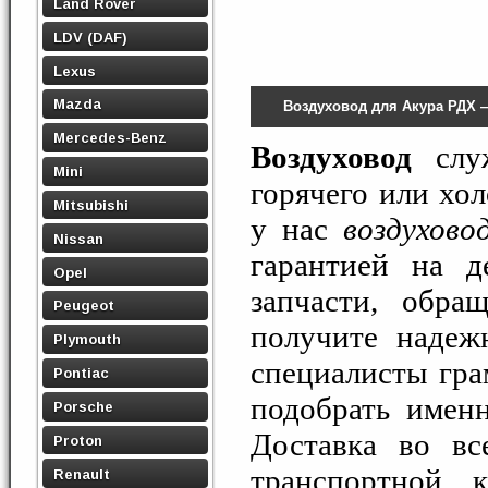
Land Rover
LDV (DAF)
Lexus
Mazda
Воздуховод для Акура РДХ 
Mercedes-Benz
Воздуховод
служ
Mini
горячего или хо
Mitsubishi
у нас
воздухово
Nissan
гарантией на д
Opel
запчасти, обра
Peugeot
получите надеж
Plymouth
специалисты гра
Pontiac
подобрать именн
Porsche
Доставка во вс
Proton
транспортной 
Renault