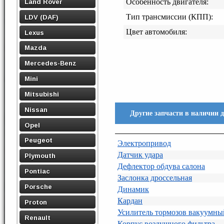
Land Rover
Особенность двигателя:
Тип трансмиссии (КПП):
LDV (DAF)
Цвет автомобиля:
Lexus
Mazda
Mercedes-Benz
Mini
Mitsubishi
Nissan
Другие запчасти в наличии 
Opel
Peugeot
Электропривод
Датчик удара
Plymouth
Дефлектор обдува салона
Pontiac
Заслонка дроссельная
Porsche
Динамик
Кардан
Proton
Усилитель тормозов вакуумны
Renault
Корпус воздушного фильтра