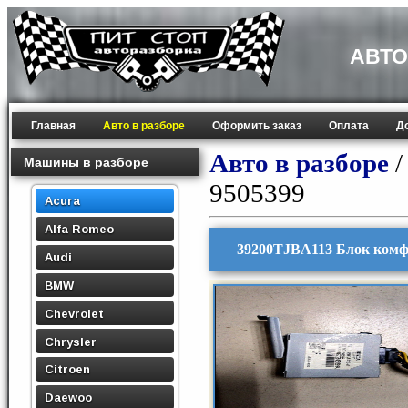
АВТО
Главная
Авто в разборе
Оформить заказ
Оплата
Д
Авто в разборе
Машины в разборе
9505399
Acura
Alfa Romeo
39200TJBA113 Блок комф
Audi
BMW
Chevrolet
Chrysler
Citroen
Daewoo