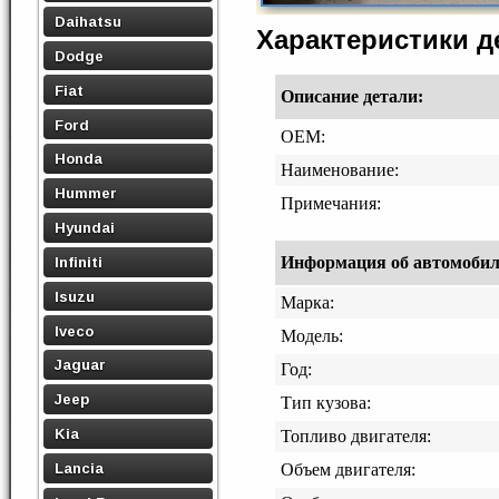
Daihatsu
Характеристики 
Dodge
Fiat
Описание детали:
Ford
OEM:
Honda
Наименование:
Hummer
Примечания:
Hyundai
Информация об автомобиле,
Infiniti
Isuzu
Марка:
Iveco
Модель:
Jaguar
Год:
Jeep
Тип кузова:
Kia
Топливо двигателя:
Lancia
Объем двигателя: