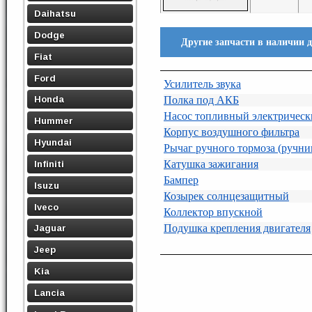
Daihatsu
Dodge
Другие запчасти в наличии 
Fiat
Ford
Усилитель звука
Полка под АКБ
Honda
Насос топливный электричес
Hummer
Корпус воздушного фильтра
Hyundai
Рычаг ручного тормоза (ручни
Катушка зажигания
Infiniti
Бампер
Isuzu
Козырек солнцезащитный
Iveco
Коллектор впускной
Подушка крепления двигателя
Jaguar
Jeep
Kia
Lancia