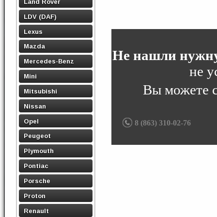
Land Rover
LDV (DAF)
Lexus
Mazda
Не нашли нужну
Mercedes-Benz
не у
Mini
Вы можете 
Mitsubishi
Nissan
Opel
8 (863) 310-02-76
Peugeot
Plymouth
Pontiac
Porsche
Proton
Renault