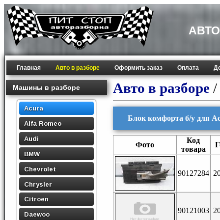
АВТО
Главная
Авто в разборе
Оформить заказ
Оплата
Д
Авто в разборе
Машины в разборе
Acura
Блок комфорта б/у для Ac
Alfa Romeo
Audi
Код
Фото
Г
товара
BMW
Chevrolet
90127284
2
Chrysler
Citroen
90121003
2
Daewoo